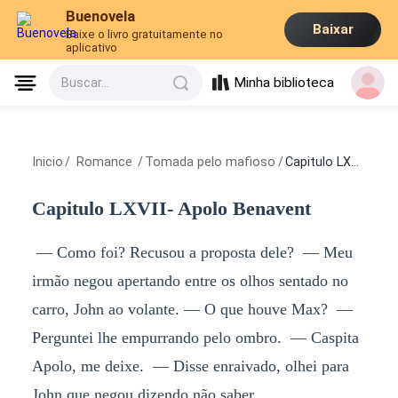
Buenovela
Baixar
Baixe o livro gratuitamente no
aplicativo
Minha biblioteca
Buscar...
Inicio
/
Romance
/
Tomada pelo mafioso
/
Capitulo LXVII- Apolo Benavent
Capitulo LXVII- Apolo Benavent
— Como foi? Recusou a proposta dele? — Meu
irmão negou apertando entre os olhos sentado no
carro, John ao volante. — O que houve Max? —
Perguntei lhe empurrando pelo ombro. — Caspita
Apolo, me deixe. — Disse enraivado, olhei para
John que negou dizendo não saber.