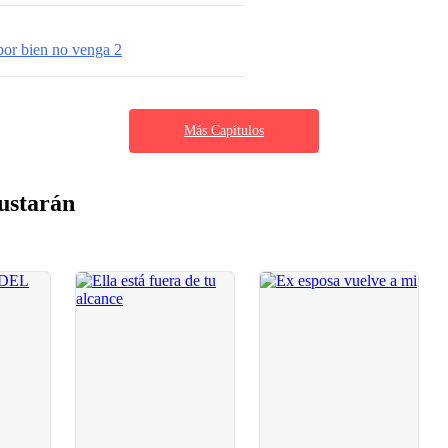
or bien no venga 2
Más Capítulos
ustarán