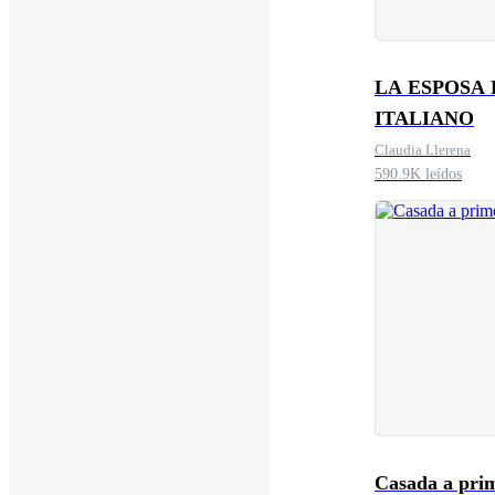
LA ESPOSA
ITALIANO
Claudia Llerena
590.9K leídos
Casada a pri