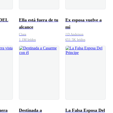
 DEL
Ella está fuera de tu
Ex esposa vuelve a
alcance
mi
Clara
J.D Anderson
1.1M leídos
651.5K leídos
mera
Destinada a
La Falsa Esposa Del