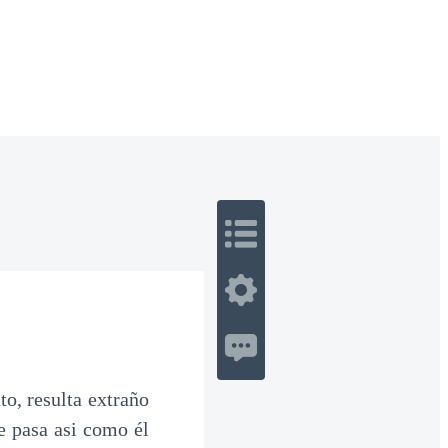
 Romance
Sci-Fi
Guerra
Otros
o, resulta extraño
e pasa asi como él