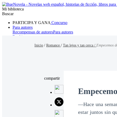
Mi biblioteca
Buscar
PARTICIPA Y GANA
Concurso
Para autores
Recompensas de autores
Para autores
Ranking
Navegar
Inicio
/
Romance
/
Tan lejos y tan cerca /
Empecemos d
Novelas
Cuentos Cortos
Todos
Romance
Hombre lobo
Mafia
Sistema
Fantasía
Urbano
LG
compartir
Empecemos
—Hace una semana 
estar juntos sin 