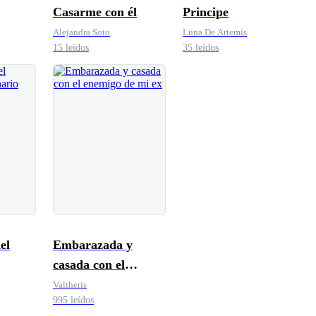
Casarme con él
Principe
Alejandra Soto
Luna De Artemis
15 leídos
35 leídos
el
Embarazada y
casada con el
enemigo de mi ex
Valtheris
995 leídos