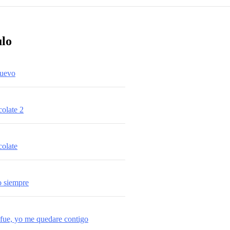
ulo
uevo
colate 2
colate
 siempre
 fue, yo me quedare contigo