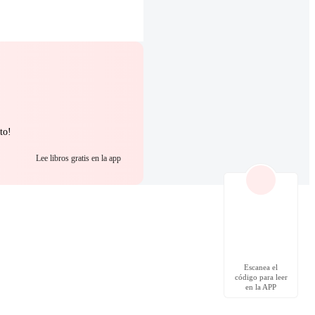
to!
Lee libros gratis en la app
Escanea el
código para leer
en la APP