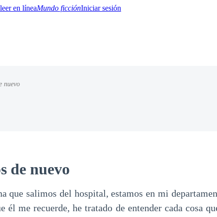
Mundo ficción
Iniciar sesión
e nuevo
BTQ+
YA/TEEN
Paranormal
Misterio/Thriller
Oriental
Juegos
Historia
MM
 de nuevo
que salimos del hospital, estamos en mi departament
que él me recuerde, he tratado de entender cada cosa qu