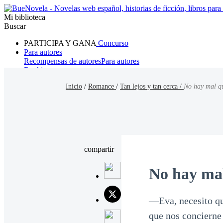
Mi biblioteca
Buscar
PARTICIPA Y GANA
Concurso
Para autores
Recompensas de autores
Para autores
Ranking
Navegar
Inicio
/
Romance
/
Tan lejos y tan cerca /
No hay mal qu
Novelas
Cuentos Cortos
Todos
Romance
Hombre lobo
Mafia
Sistema
Fantasía
Urbano
LG
compartir
No hay mal
—Eva, necesito qu
que nos concierne 