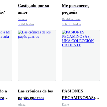
Castigado por su
Me perteneces,
io?
amor
pequeña
Susana
RenliEscritora
3.2M leídos
466.0K leídos
do a
Las crónicas de los
PASIONES
ra
papás guarros
PECAMINOSAS:
UNA COLECCIÓN
Alexa
Esme