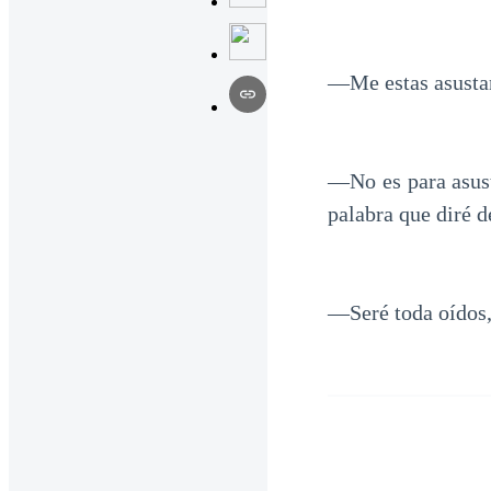
—Me estas asustan
—No es para asust
palabra que diré 
—Seré toda oídos,