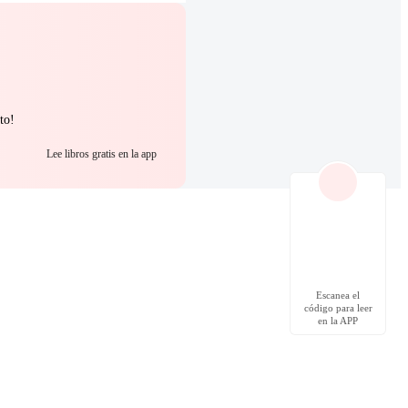
to!
Lee libros gratis en la app
Escanea el
código para leer
en la APP