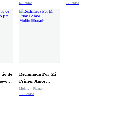
67 leídos
77 leídos
CALIENTE
 tío de
Reclamada Por Mi
uevo
Primer Amor
Multimillionario
Midnight Flames
135 leídos