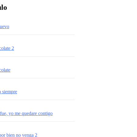
ulo
uevo
colate 2
colate
 siempre
 fue, yo me quedare contigo
or bien no venga 2