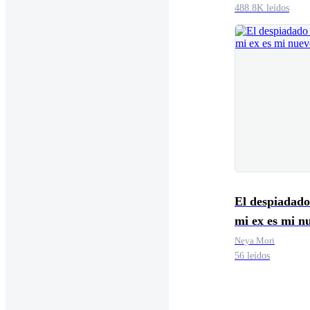
488.8K leídos
El despiadado
mi ex es mi n
jefe
Neya Mori
56 leídos