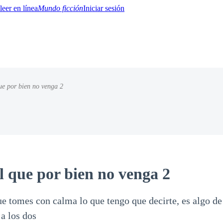
Mundo ficción
Iniciar sesión
e por bien no venga 2
BTQ+
YA/TEEN
Paranormal
Misterio/Thriller
Oriental
Juegos
Historia
MM
 que por bien no venga 2
e tomes con calma lo que tengo que decirte, es algo d
a los dos