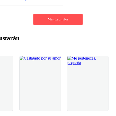
Más Capítulos
ustarán