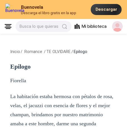
Buenovela
Descargar
Descarga el libro gratis en la app
Mi biblioteca
Busca lo que quieras
Inicio
/
Romance
/
TE OLVIDARE
/
Epilogo
Epilogo
Fiorella
La habitación estaba hermosa con pétalos de rosa,
velas, el jacuzzi con esencia de flores y el mejor
champan, brindamos por nuestro matrimonio
amaba a este hombre, darme una segunda