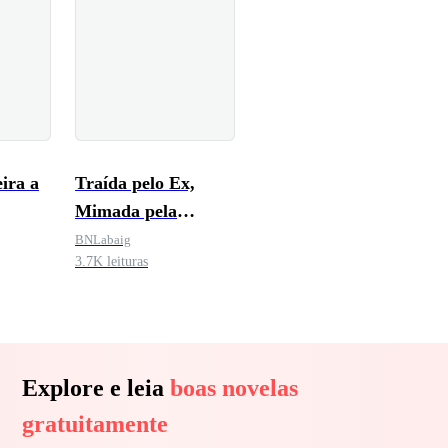
ira a
Traída pelo Ex,
Mimada pela
Magnata
BNLabaig
3.7K leituras
Explore e leia
boas novelas
gratuitamente