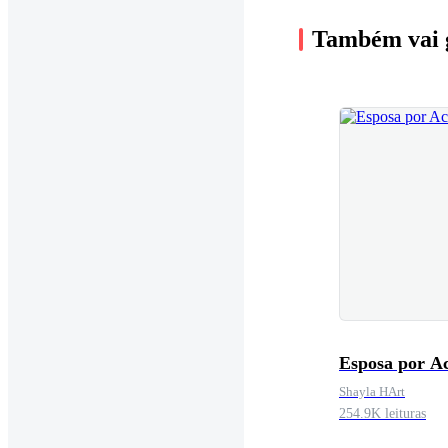
Também vai 
Esposa por Ac
Shayla HArt
254.9K leituras