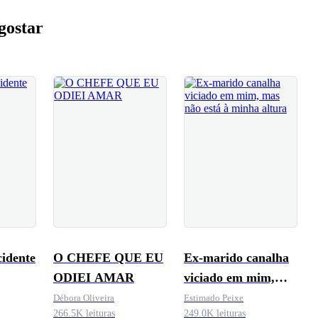
gostar
idente
O CHEFE QUE EU
Ex-marido canalha
ODIEI AMAR
viciado em mim,
mas não está à
Débora Oliveira
Estimado Peixe
266.5K leituras
249.0K leituras
minha altura