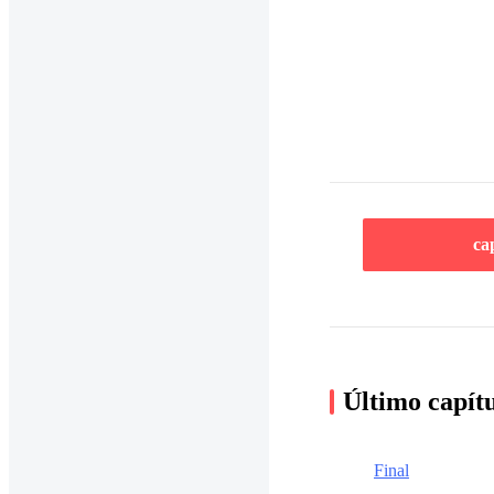
ca
Último capít
Final