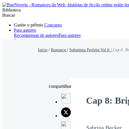
Biblioteca
Buscar
Ganhe o prêmio
Concurso
Para autores
Recompensas de autores
Para autores
Ranking
Navegar
Início
/
Romance
/
Substituta Perfeita:Vol ll /
Cap 8: Br
Novelas
Contos Curtos
Todos
Romance
Hombre lobo
Mafia
Sistema
Fantasía
Urbano
LG
compartilhar
Cap 8: Bri
Sabrina Becker.