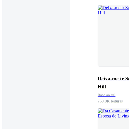
Deixa-me ir 
Hill
Raso ao sul
760.0K leituras