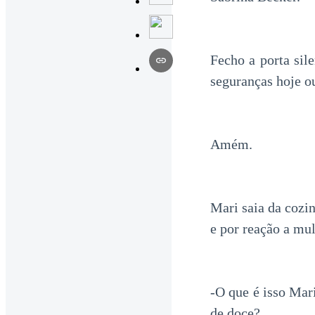
Fecho a porta sil
seguranças hoje ou
Amém.
Mari saia da cozi
e por reação a mul
-O que é isso Mar
de doce?