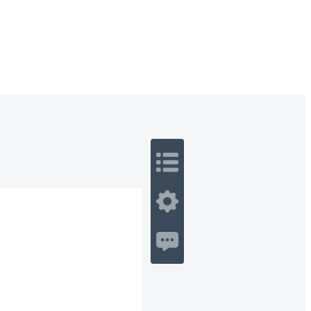
 Romance
Sci-Fi
Guerra
Otros