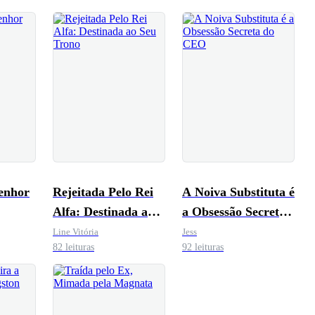
Senhor
Rejeitada Pelo Rei
A Noiva Substituta é
Alfa: Destinada ao
a Obsessão Secreta
Seu Trono
do CEO
Line Vitória
Jess
82 leituras
92 leituras