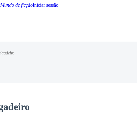
Mundo de ficção
Iniciar sessão
igadeiro
BTQ+
YA/TEEN
Paranormal
Misterio/Thriller
Oriental
Juegos
Historia
MM
gadeiro