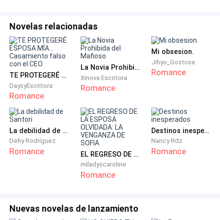
mi correa.
Novelas relacionadas
Desde el primer segundo en que probé tu sangre… y tu
inocencia… te convertiste en mía.
Mi obsesion.
Jihyo_Gostosa
La Novia Prohibida del Mafioso
Romance
Mía. De nadie más.
TE PROTEGERÉ ESPOSA MÍA... Casamiento falso con el CEO
Xinova Escritora
DaysyEscritora
Romance
Romance
Y nunca, jamás, podrás huir de esta verdad:
Alguna vez fuiste la nana de este despiadado jefe de
La debilidad de Santori
Destinos inesperados
la mafia.
Dehy Rodríguez
Nancy Rdz
Romance
Romance
EL REGRESO DE LA ESPOSA OLVIDADA: LA VENGANZA DE SOFIA
miladyscaroline
Romance
Nuevas novelas de lanzamiento