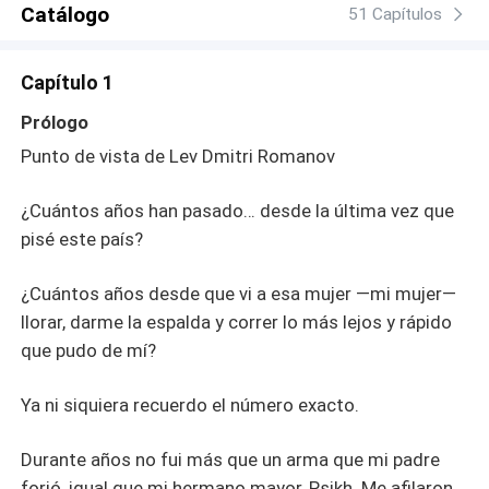
Catálogo
vive una vida tranquila y alejada del mundo, criando sola
51 Capítulos
al hijo de ambos. Cree que está a salvo. Se equivoca.
Lev nunca dejó de buscarla. Nunca olvida. Y en su
Capítulo 1
mundo, el amor solo significa una cosa: Lo que es suyo…
se queda suyo. Para siempre.
Prólogo
Punto de vista de Lev Dmitri Romanov
¿Cuántos años han pasado… desde la última vez que
pisé este país?
¿Cuántos años desde que vi a esa mujer —mi mujer—
llorar, darme la espalda y correr lo más lejos y rápido
que pudo de mí?
Ya ni siquiera recuerdo el número exacto.
Durante años no fui más que un arma que mi padre
forjó, igual que mi hermano mayor, Psikh. Me afilaron,