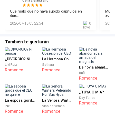
Celia alejandra10
con la mía, reclamando cada rincón de mi boca con lentitud
deliberada, imposible de resistir.Las lágrimas me quemaron
Todavía no.
Que malo que no haya subido capítulos en
Muy b
las comisuras de los ojos, nacidas de una emoción cruda y
dias...
actua
sin nombre que crecía tanto en mi pecho que apenas
Una sonrisa lenta, peligrosa y llena de promesas curvó
2026-07-18 05:22:54
0
2026-
la comisura de mis labios. Levanté mi vaso, haciendo
girar el líquido ámbar, sin apartar los ojos de ella ni un
También te gustarán
segundo.
—Escóndete bien de mí, mi amor —susurré al aire
¿DIVORCIO? Ni pensar
La Hermosa Obsesión del CEO
vacío.
Livi Ruiz
Sathara
De novia abandonada a amada del magnate
Romance
Romance
Rafi
Corre todo lo que quieras, Marimar. Construye una
Romance
nueva vida. Encuentra a otro hombre, finge que alguna
vez estuvieron destinados. Engaña al mundo entero
¿TUYA O MÍA?
haciéndoles creer que eres libre.
Day Torres
La esposa gorda que el CEO no quiere
La Señora Winters Peleando Por Sus Hijos
Romance
INx
Vino de verano
Pero en el momento en que nuestros caminos vuelvan
Romance
Romance
a cruzarse —y lo harán— nunca volverás a escapar de