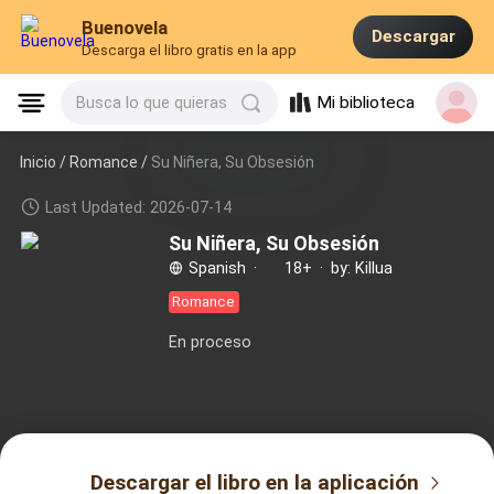
Buenovela
Descargar
Descarga el libro gratis en la app
Mi biblioteca
Busca lo que quieras
Inicio /
Romance
/
Su Niñera, Su Obsesión
Last Updated: 2026-07-14
Su Niñera, Su Obsesión
Spanish
·
18+
·
by: Killua
Romance
En proceso
Descargar el libro en la aplicación