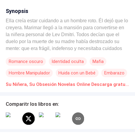
Synopsis
Ella creía estar cuidando a un hombre roto. Él dejó que lo
creyera. Marimar llegó a la mansión para convertirse en
la niñera personal de Lev Dmitri. Todos decían que el
duelo por la muerte de su madre había destrozado su
mente: que era frágil, indefenso y necesitaba cuidados
constantes. Pero entre miradas prolongadas y silencios
Romance oscuro
Identidad oculta
Mafia
cargados de una tensión eléctrica, la lástima se
transformó en algo mucho más ardiente… hasta el día en
Hombre Manipulador
Huida con un Bebé
Embarazo
que descubrió la verdad. Su debilidad era una mentira. Él
es Lev Dmitri Romanov: el temido jefe de la mafia
Su Niñera, Su Obsesión Novelas Online Descarga gratuita de PDF
Romanov, conocido como el Grim Reaper por aquellos
que se atreven a cruzarse en su camino. Frío. Calculador.
Comparitr los libros en:
Letal. Y ella —la dulce e inocente chica que se
compadeció de él— caminó directamente hacia su
trampa. Con el corazón destrozado y el miedo
recorriéndole las venas, Marimar huyó… llevando
consigo un secreto que lo cambiaría todo. Años después,