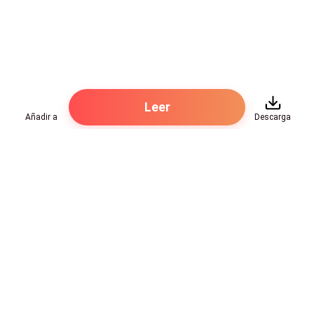
Leer
Añadir a
Descarga
Hot Genres
Romance
Recursos
Hombre lobo
Palabras clave
Redes Sociales
Mafia
Búsquedas calientes
Facebook grupo