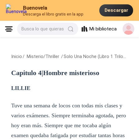
Buenovela
Descargar
Descarga el libro gratis en la app
Mi biblioteca
Busca lo que quieras
Inicio
/
Misterio/Thriller
/
Solo Una Noche (Libro 1 Trilogia Infierno)
Capitulo 4|Hombre misterioso
LILLIE
Tuve una semana de locos con todas mis clases y
varios exámenes. Siempre terminaba agotada, pero
hoy eran más. Siempre que me tocaba algún
examen quedaba fatigada por estudiar tantas horas