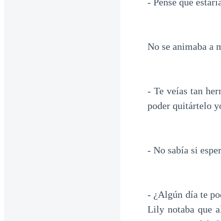
- Pensé que estar
No se animaba a m
- Te veías tan he
poder quitártelo y
- No sabía si espe
- ¿Algún día te po
Lily notaba que a