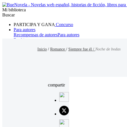
Mi biblioteca
Buscar
PARTICIPA Y GANA
Concurso
Para autores
Recompensas de autores
Para autores
Ranking
Navegar
Inicio
/
Romance
/
Siempre fue él /
Noche de bodas
Novelas
Cuentos Cortos
Todos
Romance
Hombre lobo
Mafia
Sistema
Fantasía
Urbano
LG
compartir