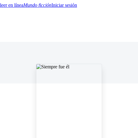
Mundo ficción
Iniciar sesión
BTQ+
YA/TEEN
Paranormal
Misterio/Thriller
Oriental
Juegos
Historia
MM