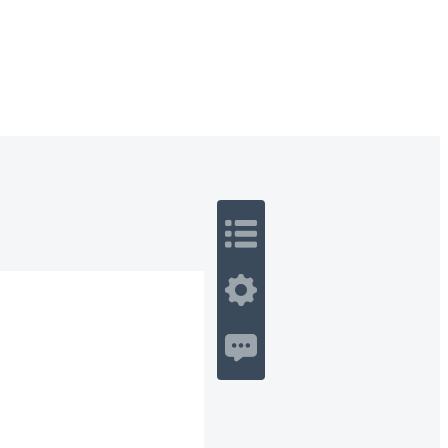
 Romance
Sci-Fi
Guerra
Otros