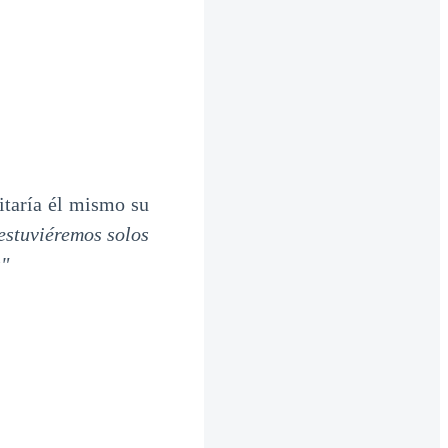
itaría él mismo su
 estuviéremos solos
s"