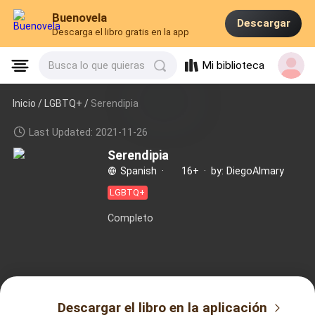
Buenovela
Descargar
Descarga el libro gratis en la app
Mi biblioteca
Busca lo que quieras
Inicio /
LGBTQ+
/
Serendipia
Last Updated: 2021-11-26
Serendipia
Spanish
·
16+
·
by: DiegoAlmary
LGBTQ+
Completo
Descargar el libro en la aplicación