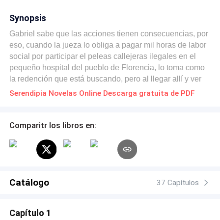
Synopsis
Gabriel sabe que las acciones tienen consecuencias, por
eso, cuando la jueza lo obliga a pagar mil horas de labor
social por participar el peleas callejeras ilegales en el
pequeño hospital del pueblo de Florencia, lo toma como
la redención que está buscando, pero al llegar allí y ver
que el pueblo está subyugado por el poder de un
Serendipia Novelas Online Descarga gratuita de PDF
narcotraficante, no puede evitar pensar que liberarlos a
todos será liberarse a sí mismo, y mientras descubre el
verdadero amor, el deseo y la pasión, en los brazos de
Comparitr los libros en:
Samuel, tratará de asimilar que el destino que fue a
buscar no es el mismo que le tendrá preparado la vida.
Catálogo
37 Capítulos
Capítulo 1