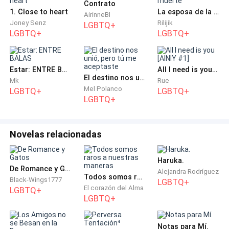
coreaba una canción vallenata moderna que se le
Contrato
1. Close to heart
La esposa de la muerte
antojó ridícula y cliché.
¿Desde cuándo eso es
AirinneBl
Joney Senz
Rilijik
LGBTQ+
vallenato?
Pensó mientras se acercaba a la pequeña
LGBTQ+
LGBTQ+
barra americana que separaba el comedor de la
cocina del pequeño restaurante y esperó a que
alguien lo atendiera, pero las mujeres estaban
Estar: ENTRE BALAS
All I need is you [AINIY #1]
El destino nos unió, pero tú me aceptaste
demasiado entretenidas hablando con el ayudante de
Mk
Rue
Mel Polanco
LGBTQ+
LGBTQ+
la escalera en la que él había llegado. El ayudante era
LGBTQ+
el encargado de subir las maletas y cobrar los
pasajes, pero el esfuerzo físico que requería hacer en
Novelas relacionadas
su trabajo estaba bien recompensado por unos
enormes brazos y un trasero de infarto.
Lástima su
rostro,
se dijo Gabriel
, pero siempre se le puede poner
Haruka.
De Romance y Gatos
Alejandra Rodríguez
una bolsa de b****a.
Todos somos raros a nuestras maneras
Black-Wings1777
LGBTQ+
El corazón del Alma
LGBTQ+
LGBTQ+
Las mujeres seguían entretenidas con el muchacho,
así que se aclaró la garganta para llamar la atención,
pero solo logró despertar al gato que se estiraba
Notas para Mí.