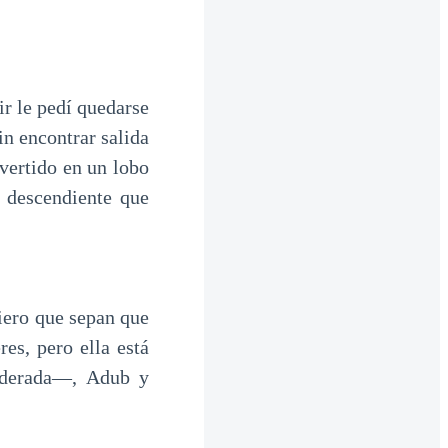
r le pedí quedarse
n encontrar salida
nvertido en un lobo
l descendiente que
iero que sepan que
es, pero ella está
siderada—, Adub y