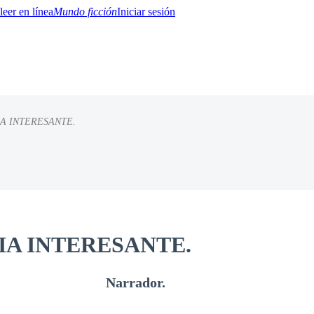
Mundo ficción
Iniciar sesión
A INTERESANTE.
BTQ+
YA/TEEN
Paranormal
Misterio/Thriller
Oriental
Juegos
Historia
MM
IA INTERESANTE.
rador.