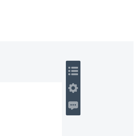
 Romance
Sci-Fi
Guerra
Otros