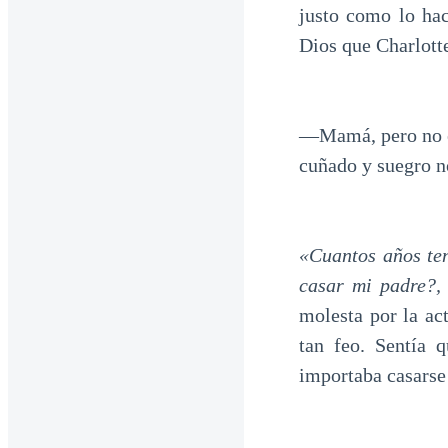
justo como lo ha
Dios que Charlott
—Mamá, pero no es
cuñado y suegro n
«Cuantos años te
casar mi padre?, 
molesta por la ac
tan feo. Sentía 
importaba casarse