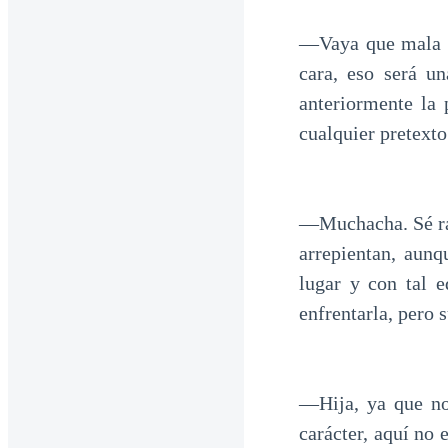
—Vaya que mala su
cara, eso será u
anteriormente la 
cualquier pretexto
—Muchacha. Sé ráp
arrepientan, aun
lugar y con tal 
enfrentarla, pero s
—Hija, ya que no
carácter, aquí no 