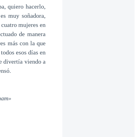
a, quiero hacerlo,
 es muy soñadora,
a cuatro mujeres en
 actuado de manera
res más con la que
 todos esos días en
e divertía viendo a
ensó.
oham»