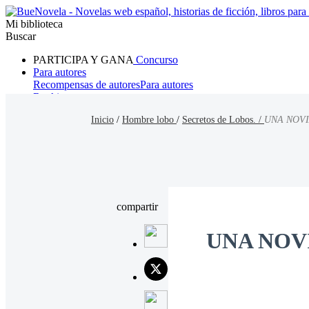
Mi biblioteca
Buscar
PARTICIPA Y GANA
Concurso
Para autores
Recompensas de autores
Para autores
Ranking
Navegar
Inicio
/
Hombre lobo
/
Secretos de Lobos. /
UNA NOVI
Novelas
Cuentos Cortos
Todos
Romance
Hombre lobo
Mafia
Sistema
Fantasía
Urbano
LG
compartir
UNA NOV
Nar