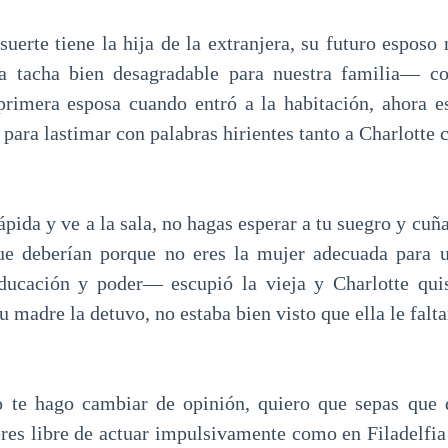
erte tiene la hija de la extranjera, su futuro esposo n
na tacha bien desagradable para nuestra familia— c
primera esposa cuando entró a la habitación, ahora e
 para lastimar con palabras hirientes tanto a Charlotte
ida y ve a la sala, no hagas esperar a tu suegro y cuña
que deberían porque no eres la mujer adecuada para 
educación y poder— escupió la vieja y Charlotte quis
u madre la detuvo, no estaba bien visto que ella le falta
 te hago cambiar de opinión, quiero que sepas que 
eres libre de actuar impulsivamente como en Filadelfia