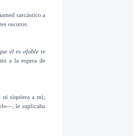
amed sarcástico a
tes oscuros.
ue él es afable te
to a la espera de
 ni siquiera a mí;
erlo—, le suplicaba