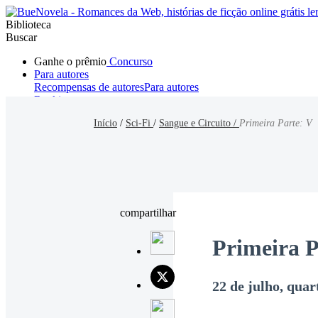
Biblioteca
Buscar
Ganhe o prêmio
Concurso
Para autores
Recompensas de autores
Para autores
Ranking
Navegar
Início
/
Sci-Fi
/
Sangue e Circuito /
Primeira Parte: V
Novelas
Contos Curtos
Todos
Romance
Hombre lobo
Mafia
Sistema
Fantasía
Urbano
LG
compartilhar
Primeira P
22 de julho, quar