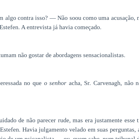
m algo contra isso? — Não soou como uma acusação, 
Estefen. A entrevista já havia começado.
umam não gostar de abordagens sensacionalistas.
teressada no que
o
senhor
acha, Sr. Carvenagh, não 
cuidado de não parecer rude, mas era justamente esse t
stefen. Havia julgamento velado em suas perguntas, a
rio de um psicanalista — ou, quem sabe, num tribunal d