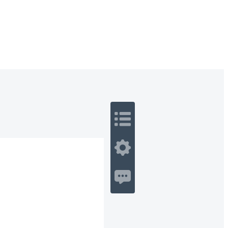
 Romance
Sci-Fi
Guerra
Otros