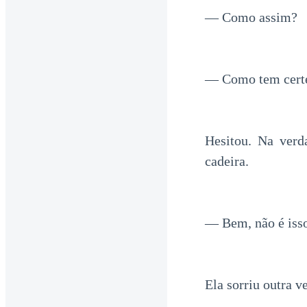
— Como assim?
— Como tem certe
Hesitou. Na verd
cadeira.
— Bem, não é isso
Ela sorriu outra v