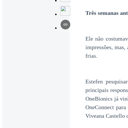
Três semanas an
Ele não costumava
impressões, mas, 
frias.
Estefen pesquisa
principais respons
OneBionics já vin
OneConnect para q
Viveana Castello 