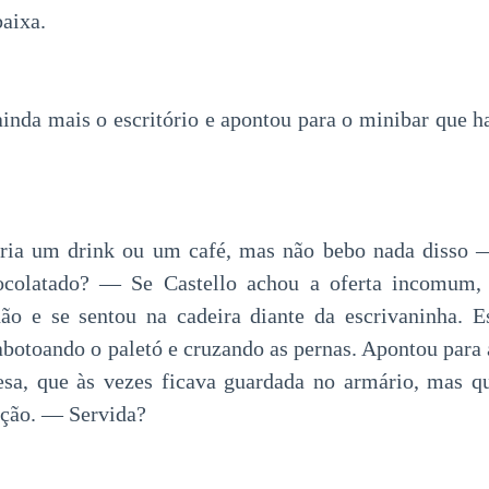
baixa.
ainda mais o escritório e apontou para o minibar que h
ria um drink ou um café, mas não bebo nada disso 
ocolatado? — Se Castello achou a oferta incomum, 
ão e se sentou na cadeira diante da escrivaninha. E
abotoando o paletó e cruzando as pernas. Apontou para 
esa, que às vezes ficava guardada no armário, mas qu
ição. — Servida?