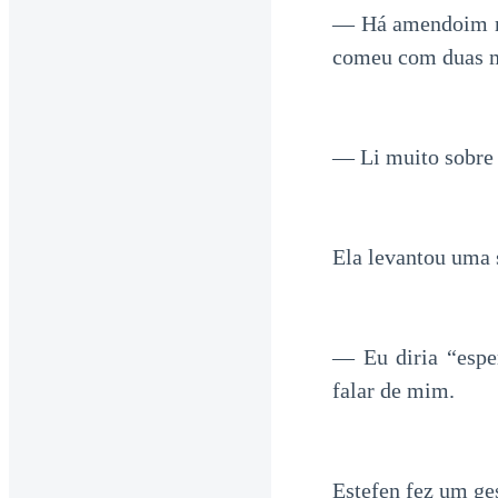
— Há amendoim ne
comeu com duas m
— Li muito sobre 
Ela levantou uma 
— Eu diria “espe
falar de mim.
Estefen fez um ge