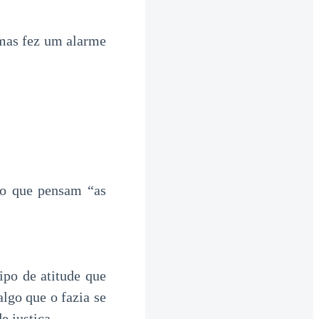
mas fez um alarme
no que pensam “as
ipo de atitude que
lgo que o fazia se
e justiça.