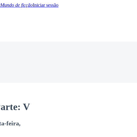
Mundo de ficção
Iniciar sessão
BTQ+
YA/TEEN
Paranormal
Misterio/Thriller
Oriental
Juegos
Historia
MM
arte: V
ta-feira,