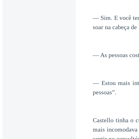
— Sim. E você te
soar na cabeça de 
— As pessoas cost
— Estou mais in
pessoas”.
Castello tinha o 
mais incomodava E
sentir no consultó