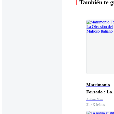
También te g
Matrimonio
Forzado : La
Obsesión del
Author Marr
31.4K leídos
Mafioso Itali