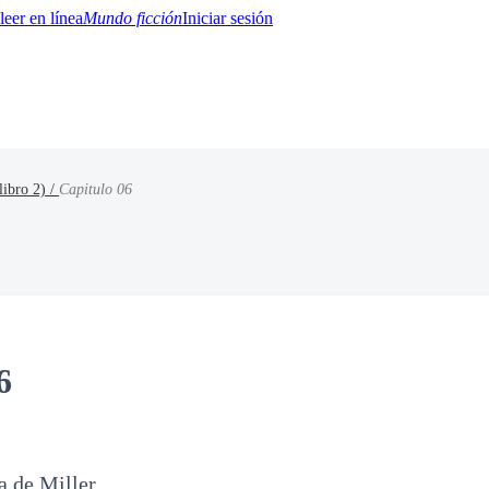
Mundo ficción
Iniciar sesión
libro 2) /
Capitulo 06
BTQ+
YA/TEEN
Paranormal
Misterio/Thriller
Oriental
Juegos
Historia
MM
6
a de Miller