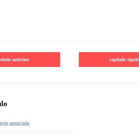
pítulo anterior
capítulo sigui
ulo
erte anunciada