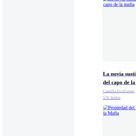
La novia susti
del capo de la
Camilla EverGreen
576 leídos