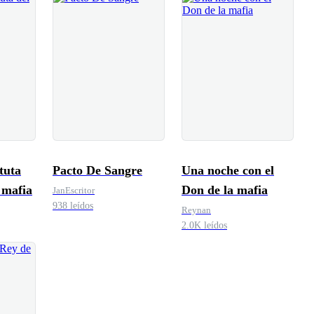
tuta
Pacto De Sangre
Una noche con el
 mafia
Don de la mafia
JanEscritor
938 leídos
Reynan
2.0K leídos