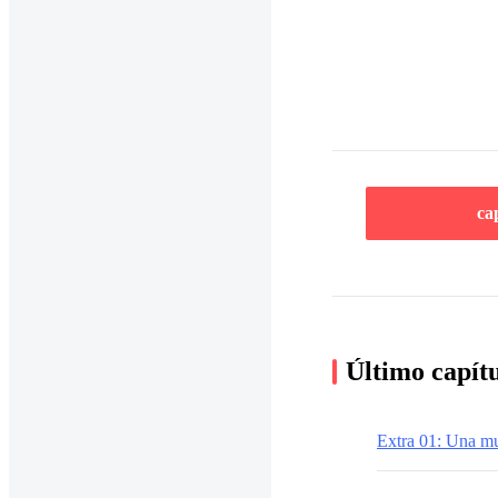
ca
Último capít
Extra 01: Una mu