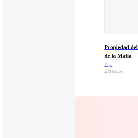
Propiedad de
de la Mafia
Faye
258 leídos