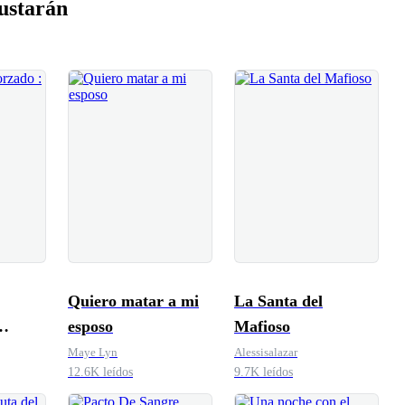
ustarán
Quiero matar a mi
La Santa del
esposo
Mafioso
Maye Lyn
Alessisalazar
12.6K leídos
9.7K leídos
ano