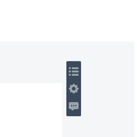
 Romance
Sci-Fi
Guerra
Otros