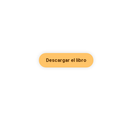
Descargar el libro
Hot Genres
Romance
Recursos
Hombre lobo
Palabras clave