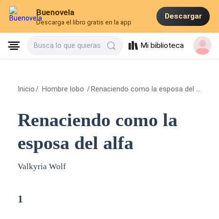
Buenovela
Descargar
Descarga el libro gratis en la app
Mi biblioteca
Busca lo que quieras
Inicio
/
Hombre lobo
/
Renaciendo como la esposa del alfa
/
1
Renaciendo como la
esposa del alfa
Valkyria Wolf
1