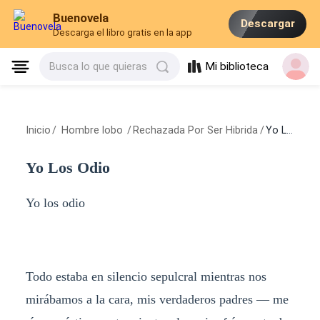
Buenovela
Descargar
Descarga el libro gratis en la app
Mi biblioteca
Busca lo que quieras
Inicio
/
Hombre lobo
/
Rechazada Por Ser Hibrida
/
Yo Los Odio
Yo Los Odio
Yo los odio
Todo estaba en silencio sepulcral mientras nos
mirábamos a la cara, mis verdaderos padres — me