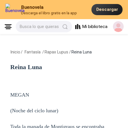
Buenovela
Descargar
Descarga el libro gratis en la app
Mi biblioteca
Busca lo que quieras
Inicio
/
Fantasía
/
Rapax Lupus
/
Reina Luna
Reina Luna
MEGAN
(Noche del ciclo lunar)
Toda la manada de Montigraus se encontraba