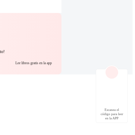
to!
Lee libros gratis en la app
Escanea el
código para leer
en la APP