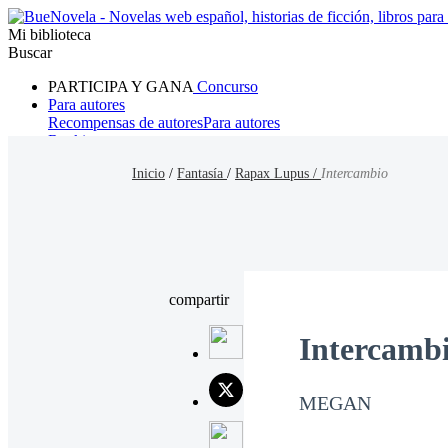
Mi biblioteca
Buscar
PARTICIPA Y GANA
Concurso
Para autores
Recompensas de autores
Para autores
Ranking
Navegar
Inicio
/
Fantasía
/
Rapax Lupus /
Intercambio
Novelas
Cuentos Cortos
Todos
Romance
Hombre lobo
Mafia
Sistema
Fantasía
Urbano
LG
compartir
Intercamb
MEGAN