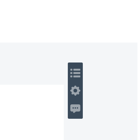
 Romance
Sci-Fi
Guerra
Otros