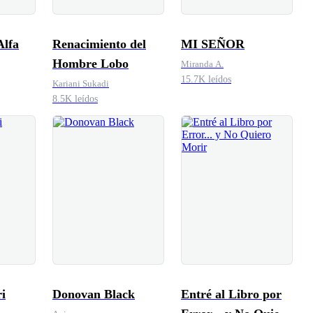
Alfa
Renacimiento del
MI SEÑOR
Hombre Lobo
Miranda A.
15.7K leídos
Kariani Sukadi
8.5K leídos
i
Donovan Black
Entré al Libro por