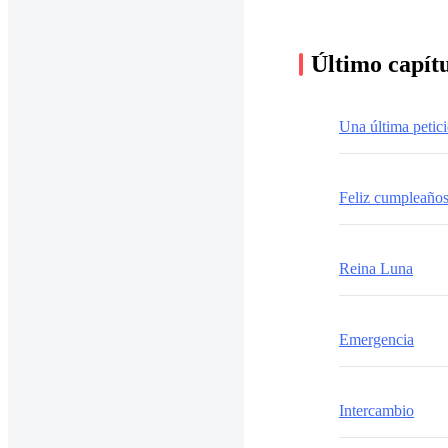
Último capít
Una última petic
Feliz cumpleaño
Reina Luna
Emergencia
Intercambio