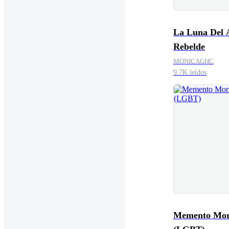
La Luna Del 
Rebelde
MONICAGHC
9.7K leídos
Memento Mor