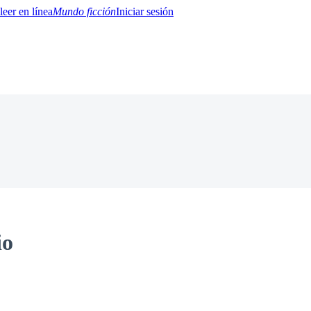
Mundo ficción
Iniciar sesión
BTQ+
YA/TEEN
Paranormal
Misterio/Thriller
Oriental
Juegos
Historia
MM
io