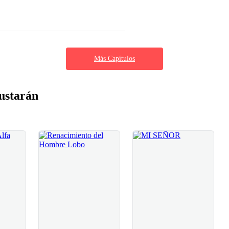
Más Capítulos
ustarán