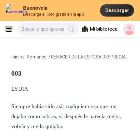
Buenovela
Descargar
Descarga el libro gratis en la app
Mi biblioteca
Busca lo que quieras
Inicio
/
Romance
/
RENACER DE LA ESPOSA DESPRECIADA
/
00
003
LYDIA
Siempre había sido así: cualquier cosa que me
dejaba como sobras, si después le parecía mejor,
volvía y me la quitaba.