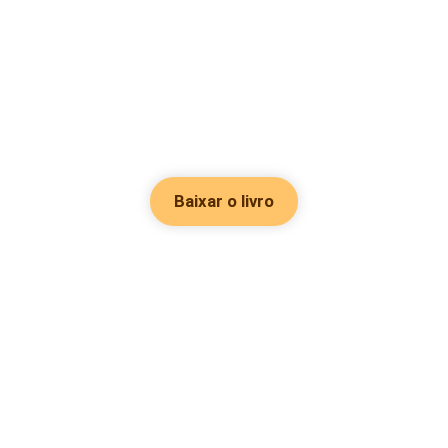
Baixar o livro
Hot Genres
Romance
Recursos
Hombre lobo
Palavras-chave
Redes sociais