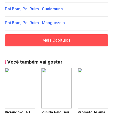
Pai Bom, Pai Ruim Guaiamuns
Pai Bom, Pai Ruim Manguezais
Mais Capítulos
Você também vai gostar
Viciando-o: A Cruel Esposa Entre Laços Desfeitos
Punida Pelo Seu Amor
Prometo te amar. Só até ter que dizer adeus