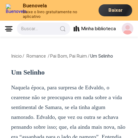
Buenovela
Baixar
Baixe o livro gratuitamente no
aplicativo
Minha biblioteca
Buscar...
Inicio
/
Romance
/
Pai Bom, Pai Ruim
/
Um Selinho
Um Selinho
Naquela época, para surpresa de Edvaldo, o
cearense não se preocupava em nada sobre a vida
sentimental de Samara, se ela tinha algum
namorado. Edvaldo, que vez ou outra se achava
pensando sobre isso; que, ela ainda mais nova, não
era “assanhada para o lado de namoro”. Entendia