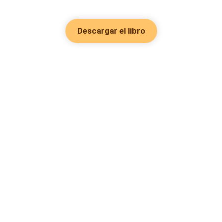
Descargar el libro
Hot Genres
Romance
Recursos
Hombre lobo
Palabras clave
Redes Sociales
Mafia
Búsquedas calientes
Facebook grupo
Sistema
Follow Us
Reseñas de libros
Fantasía
Urbano