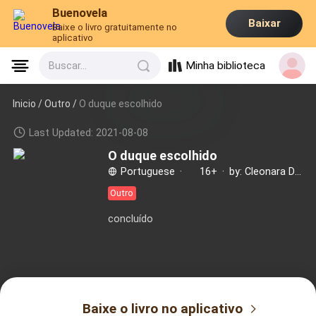
Buenovela
Baixar
Baixe o livro gratuitamente no
aplicativo
Minha biblioteca
Buscar...
Inicio /
Outro
/
O duque escolhido
Last Updated: 2021-08-08
O duque escolhido
Portuguese
·
16+
·
by: Cleonara Dantas
Outro
concluído
Baixe o livro no aplicativo