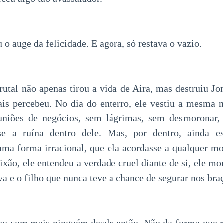
o auge da felicidade. E agora, só restava o vazio.
rutal não apenas tirou a vida de Aira, mas destruiu Jo
is percebeu. No dia do enterro, ele vestiu a mesma m
niões de negócios, sem lágrimas, sem desmoronar,
e a ruína dentro dele. Mas, por dentro, ainda es
uma forma irracional, que ela acordasse a qualquer 
aixão, ele entendeu a verdade cruel diante de si, ele mo
a e o filho que nunca teve a chance de segurar nos bra
veu com mais ninguém desde então. Não da forma que r