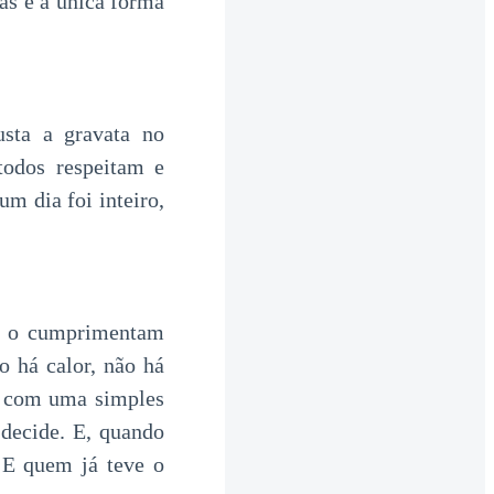
as é a única forma
usta a gravata no
odos respeitam e
m dia foi inteiro,
os o cumprimentam
 há calor, não há
m com uma simples
 decide. E, quando
. E quem já teve o