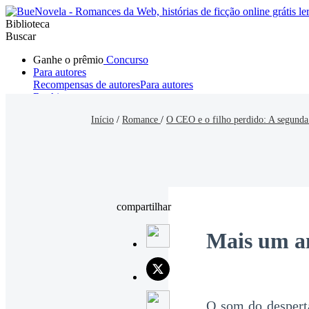
Biblioteca
Buscar
Ganhe o prêmio
Concurso
Para autores
Recompensas de autores
Para autores
Ranking
Navegar
Início
/
Romance
/
O CEO e o filho perdido: A segunda
Novelas
Contos Curtos
Todos
Romance
Hombre lobo
Mafia
Sistema
Fantasía
Urbano
LG
compartilhar
Mais um a
O som do despert