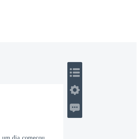
 Romance
Sci-Fi
Guerra
Otros
s um dia começou.