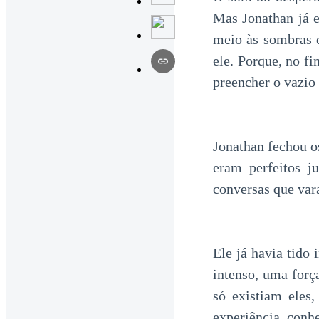
Mas Jonathan já 
meio às sombras q
ele. Porque, no f
preencher o vazio
Jonathan fechou o
eram perfeitos j
conversas que var
Ele já havia tido
intenso, uma forç
só existiam eles
experiência, conhe