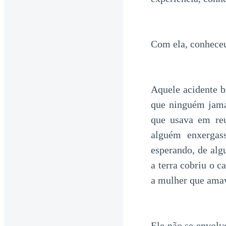
Com ela, conheceu 
Aquele acidente b
que ninguém jama
que usava em reu
alguém enxergass
esperando, de alg
a terra cobriu o c
a mulher que amav
Ele não se envol