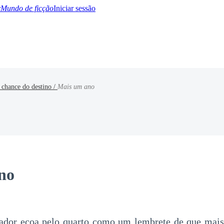
Mundo de ficção
Iniciar sessão
 chance do destino /
Mais um ano
BTQ+
YA/TEEN
Paranormal
Misterio/Thriller
Oriental
Juegos
Historia
MM
no
ador ecoa pelo quarto como um lembrete de que mai