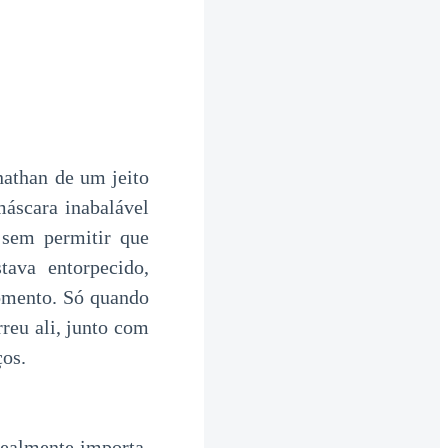
nathan de um jeito
áscara inabalável
 sem permitir que
tava entorpecido,
momento. Só quando
rreu ali, junto com
ços.
ealmente importa.