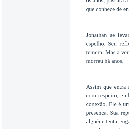
os anos, passará 
que conhece de en
Jonathan se leva
espelho. Seu re
temem. Mas a verd
morreu há anos.
Assim que entra 
com respeito, e 
conexão. Ele é u
presença. Sua rep
alguém tenta enga