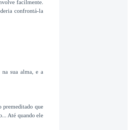
nvolve facilmente.
eria confrontá-la
o na sua alma, e a
o premeditado que
o... Até quando ele