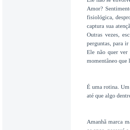
Amor? Sentimento
fisiológica, desp
captura sua atenç
Outras vezes, es
perguntas, para i
Ele não quer ver 
momentâneo que lo
É uma rotina. Um 
até que algo dent
Amanhã marca mai