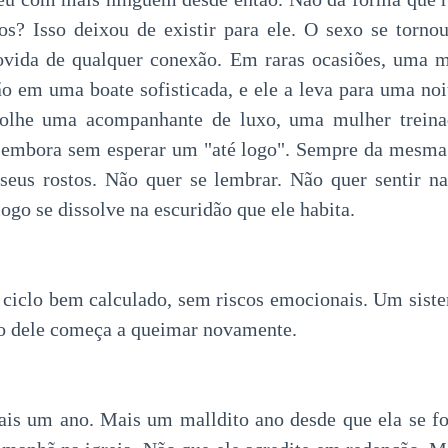
s? Isso deixou de existir para ele. O sexo se torno
rovida de qualquer conexão. Em raras ocasiões, uma m
ão em uma boate sofisticada, e ele a leva para uma no
colhe uma acompanhante de luxo, uma mulher treina
r embora sem esperar um "até logo". Sempre da mesma
seus rostos. Não quer se lembrar. Não quer sentir n
go se dissolve na escuridão que ele habita.
ciclo bem calculado, sem riscos emocionais. Um siste
ro dele começa a queimar novamente.
s um ano. Mais um malldito ano desde que ela se fo