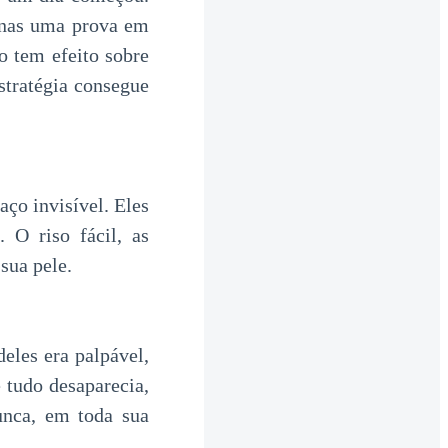
enas uma prova em
o tem efeito sobre
stratégia consegue
ço invisível. Eles
 O riso fácil, as
sua pele.
eles era palpável,
 tudo desaparecia,
unca, em toda sua