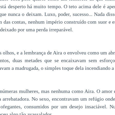
está desperto há muito tempo. O teto acima dele é ap
ue nunca o deixam. Luxo, poder, sucesso... Nada diss
im das contas, nenhum império construído com suor e e
 deixado por uma perda irreparável.
s olhos, e a lembrança de Aira o envolveu como um abra
untos, duas metades que se encaixavam sem esforço.
avam a madrugada, o simples toque dela incendiando a 
 inúmeras mulheres, mas nenhuma como Aira. O amor d
a arrebatadora. No sexo, encontravam um refúgio onde
, ofegantes, consumidos por um desejo insaciável. N
ceu algo tão avassalador.