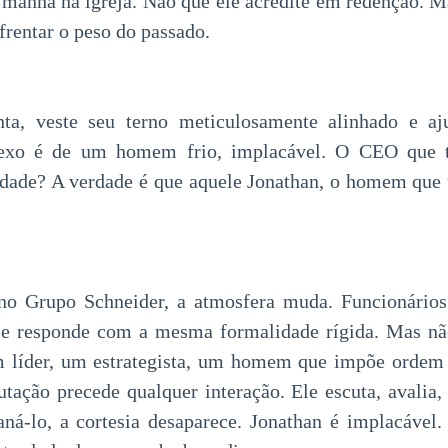
a manhã na igreja. Não que ele acredite em redenção. M
frentar o peso do passado.
nta, veste seu terno meticulosamente alinhado e aj
flexo é de um homem frio, implacável. O CEO que t
ade? A verdade é que aquele Jonathan, o homem que u
no Grupo Schneider, a atmosfera muda. Funcionári
ele responde com a mesma formalidade rígida. Mas não
m líder, um estrategista, um homem que impõe orde
utação precede qualquer interação. Ele escuta, avalia,
ná-lo, a cortesia desaparece. Jonathan é implacável