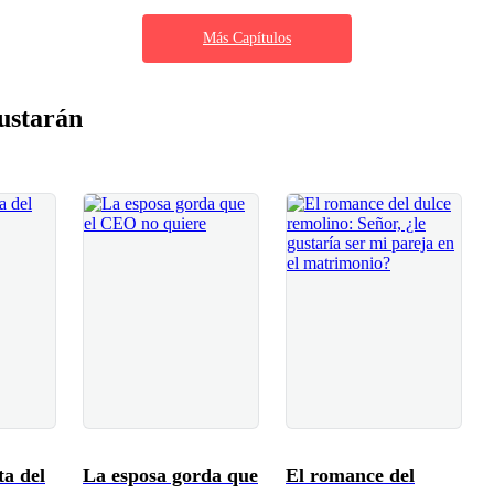
Más Capítulos
ustarán
ta del
La esposa gorda que
El romance del