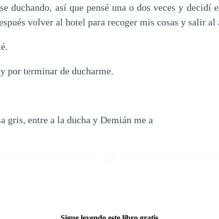
arse duchando, así que pensé una o dos veces y decidí e
spués volver al hotel para recoger mis cosas y salir al
té.
oy por terminar de ducharme.
a gris, entre a la ducha y Demián me a
Sigue leyendo este libro gratis