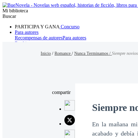
Mi biblioteca
Buscar
PARTICIPA Y GANA
Concurso
Para autores
Recompensas de autores
Para autores
Ranking
Navegar
Inicio
/
Romance
/
Nunca Terminamos /
Siempre novios
Novelas
Cuentos Cortos
Todos
Romance
Hombre lobo
Mafia
Sistema
Fantasía
Urbano
LG
compartir
Siempre no
En la mañana mir
acabado y debía 