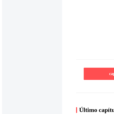
ca
Último capít