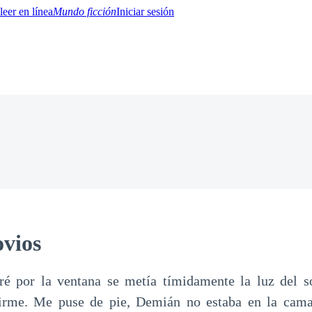
Mundo ficción
Iniciar sesión
BTQ+
YA/TEEN
Paranormal
Misterio/Thriller
Oriental
Juegos
Historia
MM
vios
é por la ventana se metía tímidamente la luz del so
irme. Me puse de pie, Demián no estaba en la cama