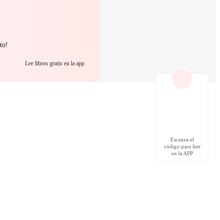
to!
Lee libros gratis en la app
Escanea el
código para leer
en la APP