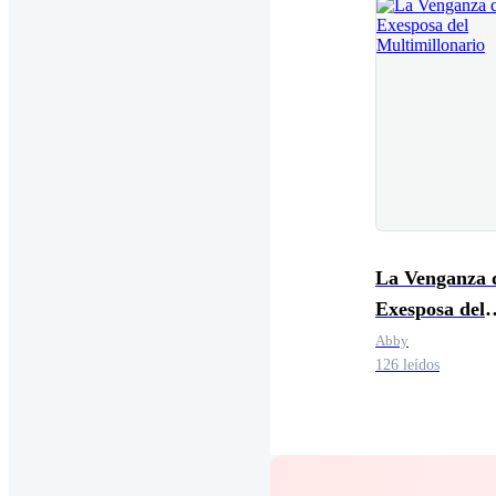
La Venganza d
Exesposa del
Multimillonar
Abby
126 leídos