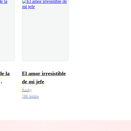
e la
El amor irresistible
de mi jefe
io
Rashy
786 leídos