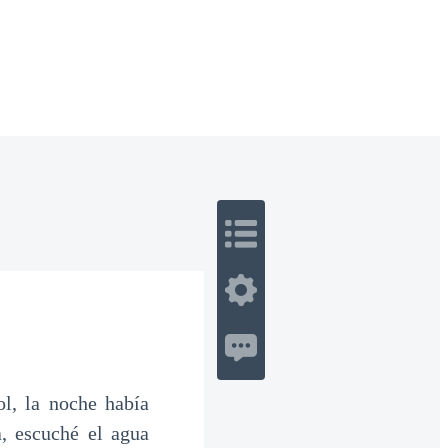
 Romance
Sci-Fi
Guerra
Otros
l, la noche había
, escuché el agua