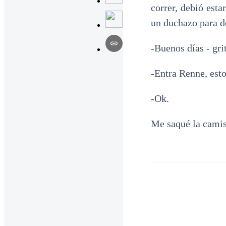
correr, debió est
un duchazo para de
-Buenos días - gri
-Entra Renne, est
-Ok.
Me saqué la camis