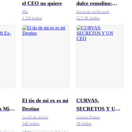
el CEO no quiere
dulce remolino:
Señor, ¿le gustaría
INx
Joven de cuello azul
1.2M leídos
523.2K leídos
ser mi pareja en el
matrimonio?
El tío de mi ex es mi
CURVAS,
n Mi
Destino
SECRETOS Y UN
CEO
La clé du succès
Cruelia D’mon
548 leídos
18 leídos