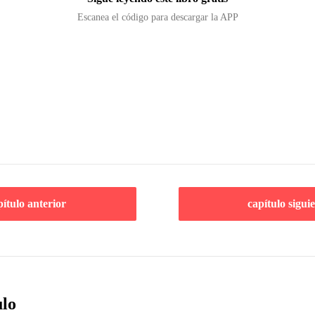
Escanea el código para descargar la APP
pítulo anterior
capítulo sigui
ulo