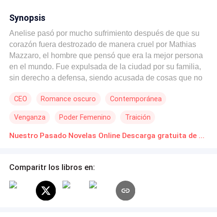
Synopsis
Anelise pasó por mucho sufrimiento después de que su
corazón fuera destrozado de manera cruel por Mathias
Mazzaro, el hombre que pensó que era la mejor persona
en el mundo. Fue expulsada de la ciudad por su familia,
sin derecho a defensa, siendo acusada de cosas que no
hizo. Y Mathias no estuvo a su lado. Se fue sin saber a
CEO
Romance oscuro
Contemporánea
dónde ir, embarazada, sin recursos, sola en el mundo.
Ahora es una mujer diferente, transformada, renovada,
Venganza
Poder Femenino
Traición
fuerte y segura de quién es. Su vida cambió mucho, tanto
que ahora es presidenta de una multinacional y busca
Nuestro Pasado Novelas Online Descarga gratuita de PDF
reclamar todo lo que pertenece a la familia Mazzaro. Ya
tiene sus planes organizados y seguirá cada paso hasta
Comparitr los libros en:
alcanzar su objetivo. Mathias será tomado por sorpresa al
descubrir quién es en realidad. No sabe de sus planes ni
lo que realmente desea. Anelise permitirá que Mathias la
vea como siempre, una pobre desvalida, frágil y tímida
que no sabe cómo protegerse. Los dos se embarcarán en