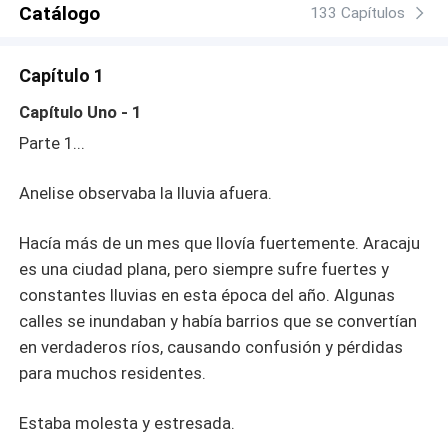
Catálogo
una nueva trama de la vida, donde el mayor peligro es
133 Capítulos
perder sus corazones. Un pasado que regresa para
cobrar venganza.
Capítulo 1
Capítulo Uno - 1
Parte 1...
Anelise observaba la lluvia afuera.
Hacía más de un mes que llovía fuertemente. Aracaju
es una ciudad plana, pero siempre sufre fuertes y
constantes lluvias en esta época del año. Algunas
calles se inundaban y había barrios que se convertían
en verdaderos ríos, causando confusión y pérdidas
para muchos residentes.
Estaba molesta y estresada.