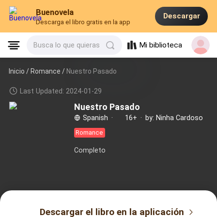
Buenovela
Descargar
Descarga el libro gratis en la app
Mi biblioteca
Busca lo que quieras
Inicio /
Romance
/
Nuestro Pasado
Last Updated: 2024-01-29
Nuestro Pasado
Spanish
·
16+
·
by: Ninha Cardoso
Romance
Completo
Descargar el libro en la aplicación