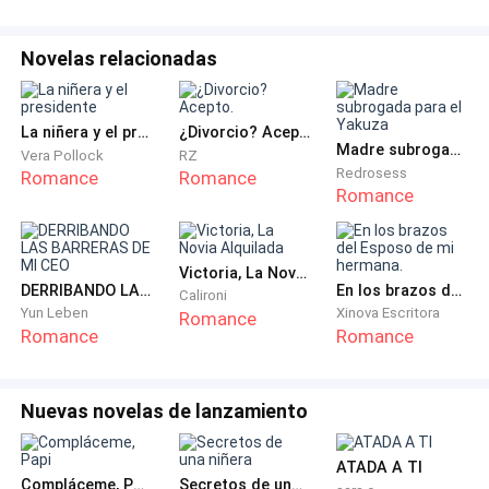
Incluso la había enviado a un entrenamiento de lectura
Novelas relacionadas
personal con un especialista, para que aprendiera a
lidiar con todo tipo de personas que formaban parte
de su mundo.
La niñera y el presidente
¿Divorcio? Acepto.
Madre subrogada para el Yakuza
Vera Pollock
RZ
Redrosess
Romance
Romance
Cuando Haroldo murió, los accionistas no pudieron ni
Romance
tuvieron cómo evitar que ella continuara al frente de
las empresas. Además de haber dejado todo listo
para ello, los beneficios eran altos, las ventas no
Victoria, La Novia Alquilada
DERRIBANDO LAS BARRERAS DE MI CEO
En los brazos del Esposo de mi hermana.
Calironi
hacían más que aumentar y el nombre del grupo
Yun Leben
Xinova Escritora
Romance
Ferroso Incorporações tenía una buena reputación en
Romance
Romance
el mundo de los negocios.
Nuevas novelas de lanzamiento
Sería casi imposible destituirla de la presidencia.
Meses después del fallecimiento de Haroldo,
ATADA A TI
Compláceme, Papi
Secretos de una niñera