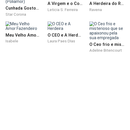
Levamos as malas em direção ao carro do meu pai e
A Virgem e o Cowboy Proibido
A Herdeira do Rei do Gado
Cunhada Gostosa (Poliamor)
Leticia S. Ferreira
Ravena
em seguida entramos no mesmo e fomos em direção
Star Corona
ao aeroporto.
Meu Velho Amor Fazendeiro
O CEO e A Herdeira
Isabele
Laura Paes DIas
O Ceo frio e misterioso que se apaixonou pela sua empregada
Adeline Bitencourt