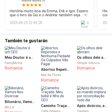
site de fofoca
Marília Nunes10
aconteceu meu amor? _disse Erik preocupado. - Eu sofri um
— Já vou pensar em um jeito de torturá-lo — falou
acidente e estou sangrando _funguei_ estou com medo. -
História muito boa da Emma, Erik e Igor. Espero
Histór
Onde você está? _disse Igor tomando a frente do irmão. -
papai, mas fomos interrompidos com a porta abrindo
que o livro da Giu e o Andrew também seja
conta
Indo para o hospital _falei.- Está indo sozinha? _perguntou
bom como este. Também quero que tenha um
aguard
e minha melhor amiga passando por ela.
2025-09-25 22:49:28
0
2025-
Erik_ nos fala para qua
livro da Ayla. E por que não dos trigêmeos? Por
favor autora, realiza esses desejos.
— Já está pronta minha gostosa — falou Giulia
También te gustarán
— Sim —corri e abracei a mesma.
— Vão descendo que levarei o resto das malas —
Meu Doutor é um CEO
Os olhos dele abriram
FannyMotta
Simple Silence
falou papai
Romance
Romance
Abortos Repetidos e Nenhuma Piedade: Os Culpados Vão Pagar
Mar de Flores
Segurei a mão da Giulia e descemos as escadas e
Romance
avistamos o tio Nate sentado no sofá.
— Tio Nate — corri e abracei o mesmo.
Bilionário, Vamos Nos Divorciar
Caminho Traçado: Meu bebê é filho do CEO
Após divórcio, ex-marido implora por reconciliação todo dia
— Oi, pequena diabinha — falou ele me fazendo rir do
BELLA
Célia Oliveira
Sashimi