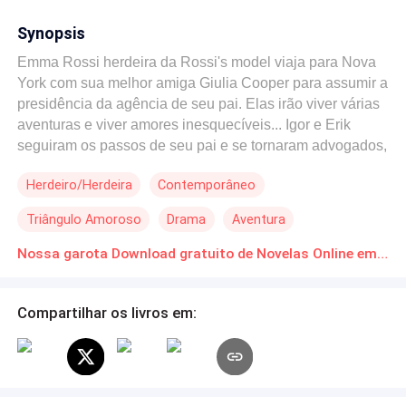
Synopsis
Emma Rossi herdeira da Rossi's model viaja para Nova
York com sua melhor amiga Giulia Cooper para assumir a
presidência da agência de seu pai. Elas irão viver várias
aventuras e viver amores inesquecíveis... Igor e Erik
seguiram os passos de seu pai e se tornaram advogados,
mas eles nem sempre trabalham com isso. Donos de
Herdeiro/Herdeira
Contemporâneo
uma beleza incrível os mesmos fazem alguns trabalhos
como modelos. O destino irá fazer com que eles se
Triângulo Amoroso
Drama
Aventura
encontrem. Será que ficar com os dois é errado? Venha
rir, se emocionar e amar esse casal, ou melhor, trisal...
Nossa garota Download gratuito de Novelas Online em PDF
Compartilhar os livros em: