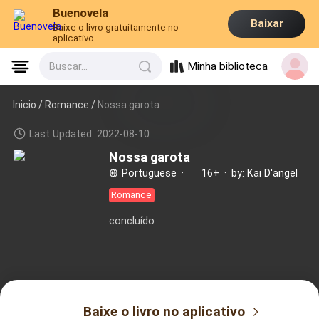
Buenovela
Baixar
Baixe o livro gratuitamente no
aplicativo
Minha biblioteca
Buscar...
Inicio /
Romance
/
Nossa garota
Last Updated: 2022-08-10
Nossa garota
Portuguese
·
16+
·
by: Kai D'angel
Romance
concluído
Baixe o livro no aplicativo