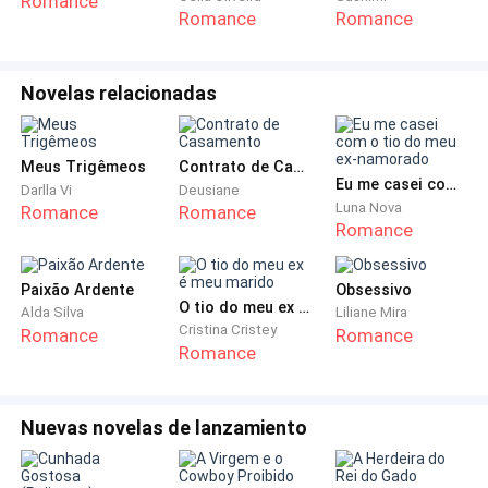
Romance
apelido que ele me deu.
Romance
Romance
Olhei em direção à escada e vi meu pai quase sem ar
carregando minha mala.
Novelas relacionadas
— Você está levando pedra dentro dessa mala? —
Meus Trigêmeos
Contrato de Casamento
perguntou ele.
Eu me casei com o tio do meu ex-namorado
Darlla Vi
Deusiane
Luna Nova
Romance
Romance
— São meus livros — falei
Romance
— Uma mala só para livros? — perguntou
Paixão Ardente
Obsessivo
O tio do meu ex é meu marido
Alda Silva
Liliane Mira
Cristina Cristey
Romance
Romance
— Claro que sim, — respondi — aonde vou, meus bebês
Romance
vão comigo.
— Chega de conversa e vamos logo que daqui a pouco
Nuevas novelas de lanzamiento
o voo de vocês sai — falou mamãe