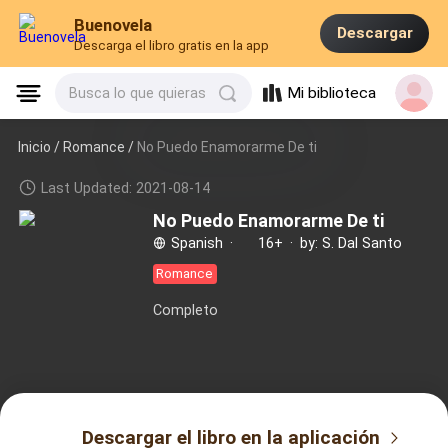
Buenovela
Descargar
Descarga el libro gratis en la app
Mi biblioteca
Busca lo que quieras
Inicio /
Romance
/
No Puedo Enamorarme De ti
Last Updated: 2021-08-14
No Puedo Enamorarme De ti
Spanish
·
16+
·
by: S. Dal Santo
Romance
Completo
Descargar el libro en la aplicación