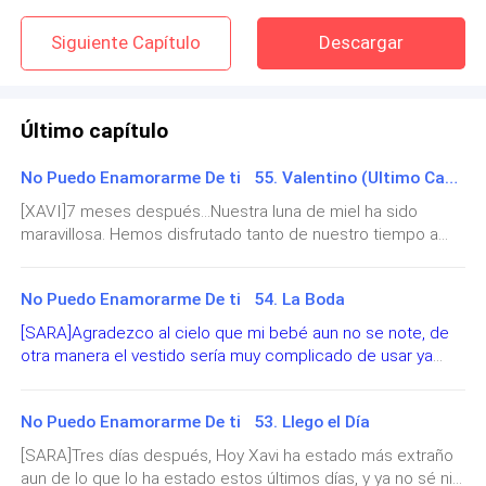
Siguiente Capítulo
Descargar
Último capítulo
No Puedo Enamorarme De ti 55. Valentino (Ultimo Capitulo)
[XAVI]7 meses después...Nuestra luna de miel ha sido
maravillosa. Hemos disfrutado tanto de nuestro tiempo a
solas… La he cuidado como un tesoro, y fue ella quien tomo
la iniciativa de renunciar a su trabajo para venir conmigo
No Puedo Enamorarme De ti 54. La Boda
durante la gira por España y luego aquel mes por Estados
Unidos. Yo no quería perderme detalle alguno del
[SARA]Agradezco al cielo que mi bebé aun no se note, de
embarazo. Quise ver día a día como nuestro bebé crecía, y
otra manera el vestido sería muy complicado de usar ya
la emoción que ambos sentimos al saber que sería un niño
que es súper entallado. Me miro al espejo una vez más y las
es indescriptible. Hemos decidido llamarle Valentino al igual
sonrisas de Victoria y de mi madre me hacen reír. —Te ves
que el abuelo de mi esposa, y ahora simplemente no puedo
No Puedo Enamorarme De ti 53. Llego el Día
preciosa hija.— Dice mi madre completamente emocionada.
esperar a que nazca.Observo a su madre con todo el amor
—Así es cuñi, mi hermano se desmayará de la emoción.—
[SARA]Tres días después, Hoy Xavi ha estado más extraño
y orgullo del mundo mientras que sujeto su mano para que
Habla entre risas y si tan solo supiese que será padre... —
aun de lo que lo ha estado estos últimos días, y ya no sé ni
haga un ultimo esfuerzo para traerlo al mundo, y así lo hace