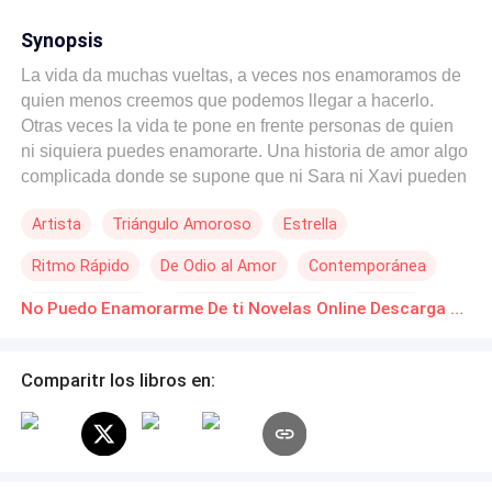
Synopsis
La vida da muchas vueltas, a veces nos enamoramos de
quien menos creemos que podemos llegar a hacerlo.
Otras veces la vida te pone en frente personas de quien
ni siquiera puedes enamorarte. Una historia de amor algo
complicada donde se supone que ni Sara ni Xavi pueden
enamorarse, pero ¿y si el amor es más fuerte? LA
Artista
Triángulo Amoroso
Estrella
REPRODUCCIÓN TOTAL O PARCIAL DE ESTE
MATERIAL QUEDA PROHIBIDA. LA HISTORIA ESTA
Ritmo Rápido
De Odio al Amor
Contemporánea
REGISTRADA EN SAFE CREATIVE . Copyright ©
2006014206474
Amor Prohibido
Heredero / Heredera
Comedia
No Puedo Enamorarme De ti Novelas Online Descarga gratuita de PDF
Comparitr los libros en: