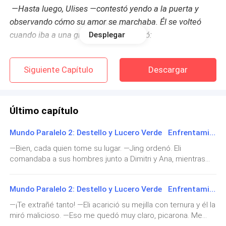
—Hasta luego, Ulises —contestó yendo a la puerta y
observando cómo su amor se marchaba. Él se volteó
cuando iba a una gran distancia y gritó:
Desplegar
—¡Es una promesa, mi amor! ¡Eli, enana flacuchenta! ¡¡Te
Siguiente Capítulo
Descargar
amo!!
—¡Yo también te amo, imbécil! —dijo entre lágrimas
Último capítulo
mientras lo veía desaparecer en la oscuridad.
Mundo Paralelo 2: Destello y Lucero Verde Enfrentamiento final y restauración (fin)
Eli se despertó con lágrimas en los ojos. Tenía mucho
—Bien, cada quien tome su lugar. —Jing ordenó. Eli
tiempo que no soñaba con él. Tal vez estuvo en sus
comandaba a sus hombres junto a Dimitri y Ana, mientras
sueños, porque ese día él hubiera cumplido sus
que Jing y Leela hacían equipo con cincuenta líderes y
veintitrés años si no hubiera muerto, tres años atrás.
maestros. Odiel y Ulises flotaban por los aires, y Jonah,
Se levantó con tristeza y desanimo, le parecía
Mundo Paralelo 2: Destello y Lucero Verde Enfrentamiento final y restauración (parte II)
Miriam y Darian eran los atalayas y espías. El maestro Chan
seguía en su labor de buscar la piedra. Los hombres de
increíble e insano que todavía no era capaz de
—¡Te extrañé tanto! —Eli acarició su mejilla con ternura y él la
Leonel Sum habían llegado al mar verde que rodeaba la
superarlo. Al principio, se enfocó en traer a Leela y a la
miró malicioso. —Eso me quedó muy claro, picarona. Me
región del Fuego. Carros voladores aterrizaron en la orilla