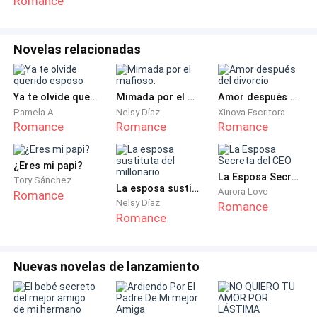
Romance
—Me iré de Zafiro —anunció mirando la verde grama.
Novelas relacionadas
—¿A dónde irás? —Leela inquirió con curiosidad—.
Supe por Jing que entregaste tu cargo de guerrera.
Ya te olvide querido esposo
Mimada por el mafioso.
Amor después del divorcio
—Sí, disculpa no haberte dicho antes... fue una
Pamela A
Nelsy Díaz
Xinova Escritora
Romance
Romance
Romance
decisión difícil de tomar, pero después de pensarlo
tanto... quiero hacer algo diferente con mi vida.
¿Eres mi papi?
La Esposa Secreta del CEO
Tory Sánchez
—Te entiendo, en especial irte a un lugar que no te
La esposa sustituta del millonario
Aurora Love
Romance
recuerde a Ulises. —Leela dijo comprensiva.
Nelsy Díaz
Romance
Romance
—Sí. —Eli sonrió con lágrimas en los ojos—. Soy una
tonta, ¿cierto? Tres años y no he podido olvidarlo.
Nuevas novelas de lanzamiento
Traté de salir con otros chicos, pero terminaba
comparándolos con él, al parecer nadie pudo
superarlo. Quiero hacer algo diferente con mi vida y