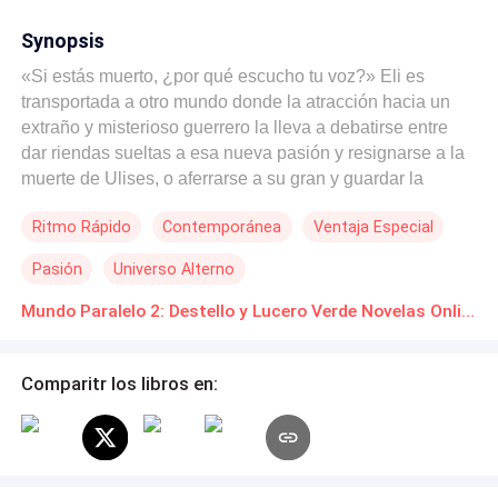
Synopsis
«Si estás muerto, ¿por qué escucho tu voz?» Eli es
transportada a otro mundo donde la atracción hacia un
extraño y misterioso guerrero la lleva a debatirse entre
dar riendas sueltas a esa nueva pasión y resignarse a la
muerte de Ulises, o aferrarse a su gran y guardar la
esperanza de encontrarlo en aquel extraño mundo, con la
Ritmo Rápido
Contemporánea
Ventaja Especial
poca posibilidad de que él también haya sido
transportado. ¿Qué crees que hará Eli?
Pasión
Universo Alterno
Mundo Paralelo 2: Destello y Lucero Verde Novelas Online Descarga gratuita de PDF
Comparitr los libros en: