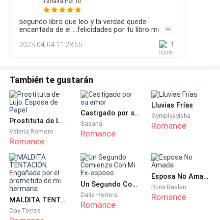
Yahaira Fer10
de besos y pellizcó sus mejillas. La pequeña le sonrió
segundo libro que leo y la verdad quede
con ternura. Esa niña era un amor. Dulce y un poco
encantada de el ...felicidades por tu libro me
tímida. Tenía el cabello lacio y negro de su padre y los
encantó
2023-04-04 11:28:55
1
ojos grises de su madre. Mientras que el varón era
más travieso e inquieto. Su cabello era color caramelo
y ondulado como su madre y sus ojos color miel
También te gustarán
como su padre.
Lluvias Frías
—¿Leela está aquí? —preguntó emocionada.
Castigado por su amor
Symplyayisha
Prostituta de Lujo. Esposa de Papel
Susana
Romance
Valeria Romero
Romance
—Sí, sabes que se pone melancólica en esta fecha. —
Romance
Eli bajó el rostro, pues Leela no era la única que se
ponía así.
Esposa No Amada
Un Segundo Comienzo Con Mi Ex-esposo
La castaña fue al patio del dojo donde encontró a su
Rumi Baslan
Dalia Herrera
Romance
amiga. Se saludaron con efusividad y Eli se sentó a su
MALDITA TENTACIÓN. Engañada por el prometido de mi hermana
Romance
lado.
Day Torres