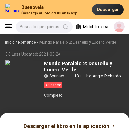
Buenovela
Descargar
Descarga el libro gratis en la app
Mi biblioteca
Busca lo que quieras
Inicio /
Romance
/
Mundo Paralelo 2: Destello y Lucero Verde
Last Updated: 2021-03-24
Mundo Paralelo 2: Destello y
Lucero Verde
Spanish
·
18+
·
by: Angie Pichardo
Romance
Completo
Descargar el libro en la aplicación