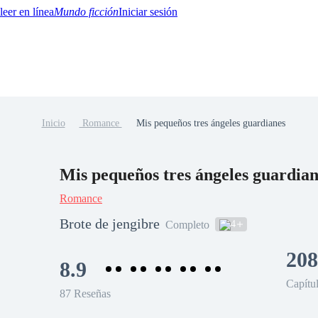
Mundo ficción
Iniciar sesión
Inicio
Romance
Mis pequeños tres ángeles guardianes
BTQ+
YA/TEEN
Paranormal
Misterio/Thriller
Oriental
Juegos
Historia
MM
Mis pequeños tres ángeles guardian
Romance
Brote de jengibre
4
Completo
208
8.9
Capítu
87 Reseñas