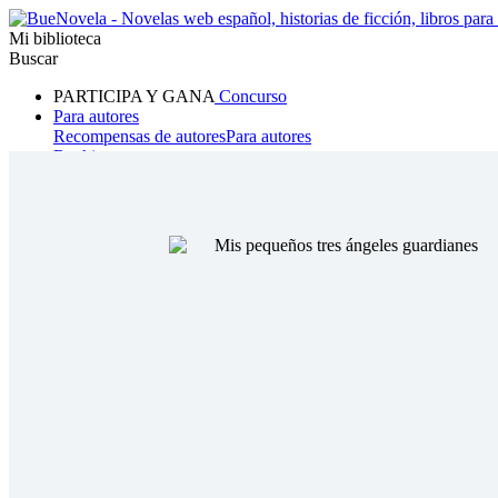
Mi biblioteca
Buscar
PARTICIPA Y GANA
Concurso
Para autores
Recompensas de autores
Para autores
Ranking
Navegar
Novelas
Cuentos Cortos
Todos
Romance
Hombre lobo
Mafia
Sistema
Fantasía
Urbano
LG