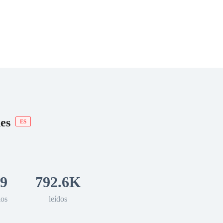
 Romance
Sci-Fi
Guerra
Otros
es
ES
9
792.6K
los
leídos