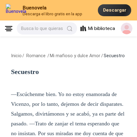
Buenovela
Descargar
Descarga el libro gratis en la app
Mi biblioteca
Busca lo que quieras
Inicio
/
Romance
/
Mi mafioso y dulce Amor
/
Secuestro
Secuestro
—Escúchenme bien. Yo no estoy enamorada de
Vicenzo, por lo tanto, dejemos de decir disparates.
Salgamos, divirtámonos y se acabó, ya es parte del
pasado. —Trato de zanjar el tema esperando que
no insistan. Por sus miradas me doy cuenta de que