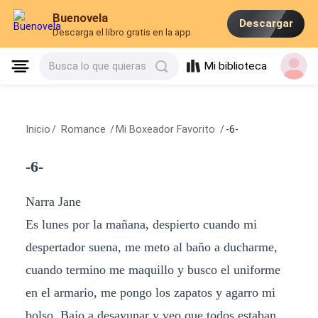
Buenovela
Descargar
Descarga el libro gratis en la app
Mi biblioteca
Busca lo que quieras
Inicio
/
Romance
/
Mi Boxeador Favorito
/
-6-
-6-
Narra Jane
Es lunes por la mañana, despierto cuando mi
despertador suena, me meto al baño a ducharme,
cuando termino me maquillo y busco el uniforme
en el armario, me pongo los zapatos y agarro mi
bolso. Bajo a desayunar y veo que todos estaban