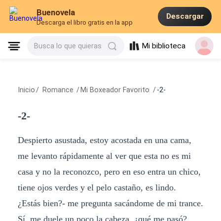
Buenovela
Descargar
Descarga el libro gratis en la app
Mi biblioteca
Busca lo que quieras
Inicio
/
Romance
/
Mi Boxeador Favorito
/
-2-
-2-
Despierto asustada, estoy acostada en una cama,
me levanto rápidamente al ver que esta no es mi
casa y no la reconozco, pero en eso entra un chico,
tiene ojos verdes y el pelo castaño, es lindo.
¿Estás bien?- me pregunta sacándome de mi trance.
Sí, me duele un poco la cabeza, ¿qué me pasó?