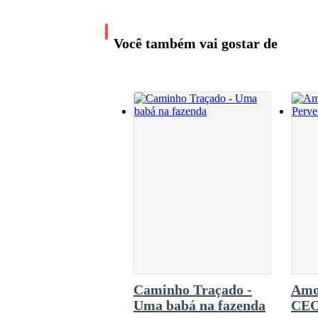
perfeitamente.Aproveitaria a oportunidade par
assistente de que, após concluir o expediente d
Três minutos antes, Sarah Ferreira, mãe biológ
trabalho, no geral, continuaria o mesmo: orga
Você também vai gostar de
sistema, selecionar os casos mais relevantes e
de aconselhamento.Depois de três dias, o fur
nome de Ju
Com a mão tremendo, Juliana clicou na postag
Na foto, Viviane estava deitada na cama do hos
intimidade inegável.
Embora só fosse possível ver as costas do home
Era Gustavo.
Caminho Traçado -
Amor
Uma babá na fazenda
CEO
Ele ainda estava no hospital com Viviane.