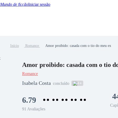
Mundo de ficção
Iniciar sessão
Início
Romance
Amor proibido: casada com o tio do meu ex
BTQ+
YA/TEEN
Paranormal
Misterio/Thriller
Oriental
Juegos
Historia
MM
Amor proibido: casada com o tio d
Romance
Isabela Costa
4
concluído
4
6.79
Capí
91 Avaliações