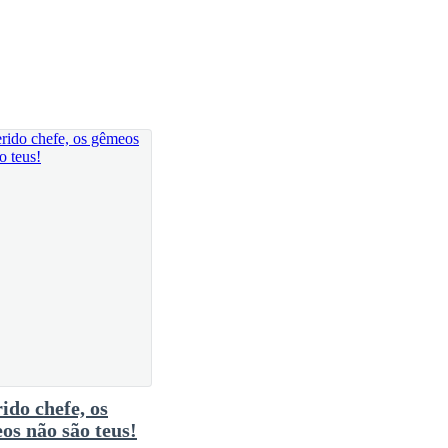
oinha.
 em sua direção, a proximidade evidenciando uma
ria.
ido chefe, os
os não são teus!