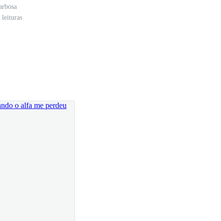
arbosa
leituras
çou, mas as respostas de Gustavo haviam se tornado