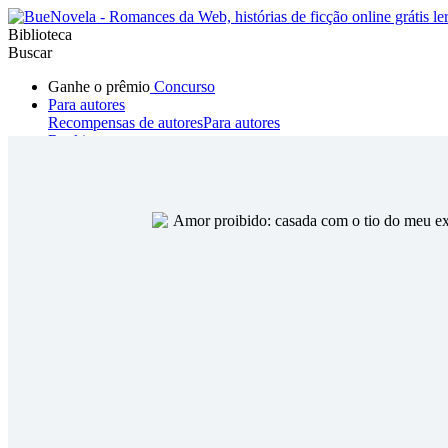
Biblioteca
Buscar
Ganhe o prêmio
Concurso
Para autores
Recompensas de autores
Para autores
Ranking
Navegar
Novelas
Contos Curtos
Todos
Romance
Hombre lobo
Mafia
Sistema
Fantasía
Urbano
LG