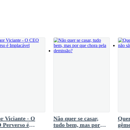
a tirar alguns dias de folga. Avisou sua
e hoje, passaria a trabalhar de casa.O
ica de Viviane, havia postado uma foto acompanhada de três emojis de j
nizar as mensagens privadas recebidas no
, dentre eles, escolher um para gravar um vídeo
or na internet finalmente começou a diminuir.O
em.
pital, com uma aparência frágil. À sua direita, um homem se inclinava
m, Juliana não tinha dúvidas: mesmo que virasse pó, ainda o reconhece
 Viciante - O
Não quer se casar,
Quer
 Perverso é
tudo bem, mas por
gême