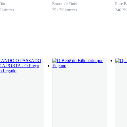
lacável
que chora pela
Dias
Branca de Dois
Rose B
demissão?
 leituras
251.7K leituras
246.2K 
e tal forma que parecia sufocá-la.
 Juliana, imóvel, enviava diversas mensagens para Gustavo.
visitando o histórico de mensagens. Não sabia exatamente quando come
 onde pareciam monólogos dela mesma.