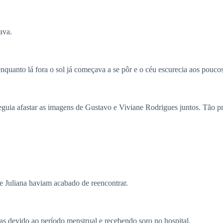
ava.
quanto lá fora o sol já começava a se pôr e o céu escurecia aos poucos
seguia afastar as imagens de Gustavo e Viviane Rodrigues juntos. Tão p
 de Juliana haviam acabado de reencontrar.
sas devido ao período menstrual e recebendo soro no hospital.