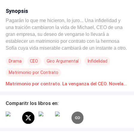
Synopsis
Pagarán lo que me hicieron, lo juro... Una infidelidad y
una traición cambiaron la vida de Michael, CEO de una
gran empresa, su deseo de vengarse lo llevará a
establecer un matrimonio por contrato con la hermosa
Sofía cuya vida miserable cambiará de un instante a otro.
Mentiras, accidentes, secuestros y mucha pasión
Drama
CEO
Giro Argumental
Infidelidad
envolverá a esta joven pareja, ¿será posible que Sofía
cautive el corazón de este hombre, incapaz de volver a
Matrimonio por Contrato
amar? ¿Podrá Sofía perdonarle tantas mentiras y
secretos ocultos?
Matrimonio por contrato. La venganza del CEO. Novelas Online Descarga gratuita de PDF
Comparitr los libros en: