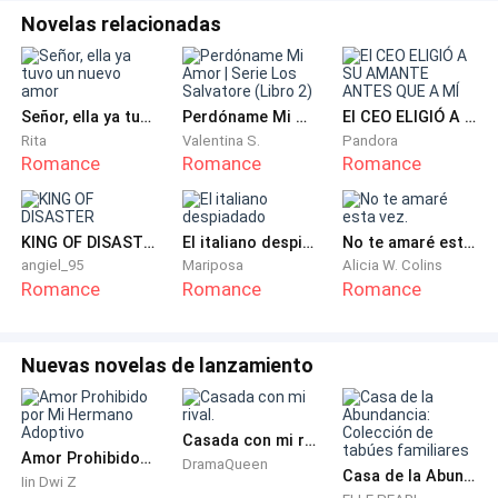
Durante el viaje se quedó dormida, todo el día había
Novelas relacionadas
sido golpeada por su madre y luego por su gordo y
repugnante esposo y estaba agotada de tanto llorar,
suplicar y que nadie la ayudara.
Señor, ella ya tuvo un nuevo amor
Perdóname Mi Amor | Serie Los Salvatore (Libro 2)
El CEO ELIGIÓ A SU AMANTE ANTES QUE A MÍ
Rita
Valentina S.
Pandora
En el aeropuerto de Münich un Rolls Royce negro los
Romance
Romance
Romance
esperaba, después de ser obligada a bajar a
bofetadas subió al auto y fue llevada a una mansión
KING OF DISASTER
El italiano despiadado
No te amaré esta vez.
estilo Victoriano donde unos sujetos armados la
angiel_95
Mariposa
Alicia W. Colins
condujeron hasta una amplia oficina.
Romance
Romance
Romance
-Señor, su esposa ha llegado... -Gracias. Pueden
retirarse.
Nuevas novelas de lanzamiento
De pie frente a la ventana se encontraba un hombre
Casada con mi rival.
de 28 años, 1.90 m y 82 kg, alto, de buen cuerpo y
Amor Prohibido por Mi Hermano Adoptivo
DramaQueen
porte elegante. En cuanto los hombres se retiraron se
Casa de la Abundancia: Colección de tabúes familiares
Iin Dwi Z