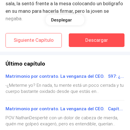
sala, la sentó frente a la mesa colocando un bolígrafo
en su mano para hacerla firmar, pero la joven se
negaba.
Desplegar
-¡No lo haré! No importa lo que me hagas, no lo haré.
Siguiente Capítulo
Descargar
¡No! -Maldita, ¡firma el contrato ya!
-¡No, no, no! -¡He dicho que firmes!, ¡Firma el maldito
contrato!
Último capítulo
Matrimonio por contrato. La venganza del CEO. 597: ¿Espeluznante y agradable?
¡Paz! Una bofetada le hizo girar el rostro y salpicar
con sus lágrimas el contrato que tenía en frente. No
-¿Meterme yo? En nada, tu mente está un poco cerrada y tu
cuerpo bastante oxidado desde que estás en
sabía de que se trataba, sólo tenía unas cuántas
prisión.Sonrió.-¿A dónde vamos?-Hacia tu libertad.-No se le
líneas en las cuales establecía que se casaría con un
puede llamar libertad si estaré escondido y prófugo de la
hombre llamado Michael.
Matrimonio por contrato. La venganza del CEO. Capítulo 596: ¿En qué te has metido?
justicia.-Descuida, sólo fingiremos tu muerte y te
cambiaremos el nombre.-¿Estás bromeando?-De ninguna
POV NathanDesperté con un dolor de cabeza de mierda,
Irina tomó la muñeca de Sofía para obligarla a
manera... ¿Qué crees que iba a suceder si te quedabas en
quién me golpeó exageró, pero es entendible, querían
prisión? Esa riña no fue sólo para que yo pudiera sacarte de
estampar su firma en el papel, luego la abofeteó por