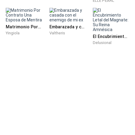
ELLE PEARL
giró para ver a la hermosa joven de 23 años.
(Vaya, es más hermosa que en las fotos, sin duda
Justin tiene buen gusto, lástima ahora es mía)
Matrimonio Por Contrato Una Esposa de Mentira
Embarazada y casada con el enemigo de mi ex
Yingiola
Valtheris
El Encubrimiento Letal del Magnate: Su Reina Amnésica
-¡Bienvenida a casa, princesa!
Delusional
Dijo con voz grave y una sonrisa coqueta.
-¿Quién es usted?
Preguntó Sofía con la piel erizada, el hombre que le
acababa de dar la bienvenida era un monumento a la
belleza, ¡un perfecto Adonis! y acababa de llamarla
princesa.
(Qué hombre tan guapo)