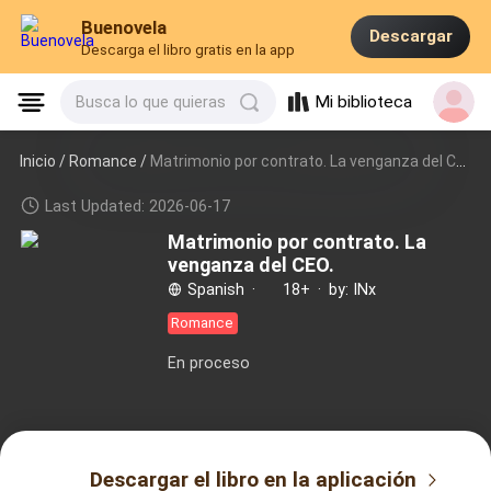
Buenovela
Descargar
Descarga el libro gratis en la app
Mi biblioteca
Busca lo que quieras
Inicio /
Romance
/
Matrimonio por contrato. La venganza del CEO.
Last Updated: 2026-06-17
Matrimonio por contrato. La
venganza del CEO.
Spanish
·
18+
·
by: INx
Romance
En proceso
Descargar el libro en la aplicación