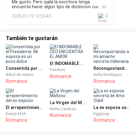
Me gusto. Pero ojalá la escritora tenga
había pasado.Mi mente aún no se esclarecía del todo.— En
encuenta hacer algún tipo de distincion cuando
una clínica, tuvo un accidente de tránsito.Ah, cierto.
cambie de escenas
— Pues anoche bebiste demasiado, te lanzaste a mis
2025-01-19 12:53:43
0
Liam.Todo empezó a correr en mi memoria
brazos cuando pasé a tu lado y casualmente me
pediste que te folle duro contra la pared. Claramente
como todo un caballero primero te ofrecí un trago,
También te gustarán
bailamos un poco, fuimos a una capilla donde realizan
matrimonios express y después de dar el "Sí, acepto"
frente a ese hombre disfrazado de Elvis Presley,
El INDOMABLE CEO ENCUENTRA EL AMOR
Consentida por el Presidente: Mi esposa es un poco dulce
Reconquistando a mi amante secreta millonaria
cumplí tu requerimiento y te follé duro contra la
Pandora
Árbol de nubes
Dehy Rodríguez
Romance
pared, exactamente esa que está ahí —señaló la pared
Romance
Romance
a un lado de la puerta del baño—. Ya sabes, algo que
pasa normalmente.
La Virgen del Mafioso
El arrepentimiento del ex-esposo
La ex esposa secreta de Amo Odell
No me sorprendería tener la mandíbula dislocada en
Ninha Cardoso
Evelyn M.M
Eggsoup
Romance
este momento, no podía creer todo lo que me había
Romance
Romance
dicho. Parpadeé asimilando la situación.