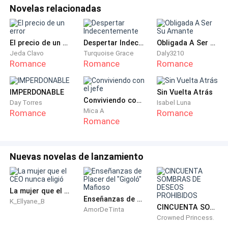
— Esto tiene que ser una broma.
Novelas relacionadas
Me levanté tan rápido que un fuerte mareo se
apoderó de mí, antes de que pudiera besar el suelo,
El precio de un error
Despertar Indecentemente
Obligada A Ser Su Amante
Jeda Clavo
Turquoise Grace
Daly3210
aquel dios griego me tomó de la cintura, notando en
Romance
Romance
Romance
ese momento que me encontraba como Dios me
trajo al mundo.
IMPERDONABLE
Sin Vuelta Atrás
Conviviendo con el jefe
Day Torres
Isabel Luna
Chillé y corrí al baño, las arcadas se apoderaron de mí
Mica A
Romance
Romance
Romance
y boté todo lo que había comido. Unas manos
sostuvieron mi cabello.
Nuevas novelas de lanzamiento
— Vamos cariño, debes calmarte.
Jalé de la palanca y temblorosa me puse de pie.
La mujer que el CEO nunca eligió
Enseñanzas de Placer del "Gigoló" Mafioso
K_Ellyane_B
CINCUENTA SOMBRAS DE DESEOS PROHIBIDOS
AmorDeTinta
— ¿Cómo demonios quieres que me calme? ¿Acaso
Crowned Princess.
eres estúpido? No vas por el mundo entregándole tu