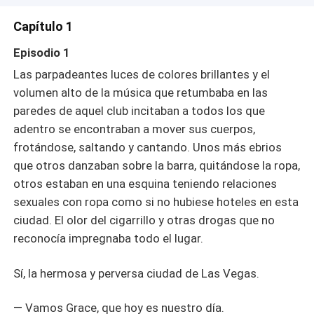
Vegas es una montaña rusa emocional que te hará reír,
suspirar y desear saber qué pasará en la próxima página.
Capítulo 1
¡Descubre si esta pareja improbable puede convertir el
Episodio 1
desastre en algo mágico!
Las parpadeantes luces de colores brillantes y el
volumen alto de la música que retumbaba en las
paredes de aquel club incitaban a todos los que
adentro se encontraban a mover sus cuerpos,
frotándose, saltando y cantando. Unos más ebrios
que otros danzaban sobre la barra, quitándose la ropa,
otros estaban en una esquina teniendo relaciones
sexuales con ropa como si no hubiese hoteles en esta
ciudad. El olor del cigarrillo y otras drogas que no
reconocía impregnaba todo el lugar.
Sí, la hermosa y perversa ciudad de Las Vegas.
— Vamos Grace, que hoy es nuestro día.