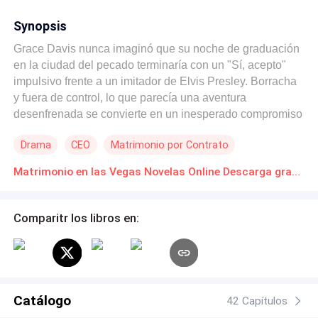
Synopsis
Grace Davis nunca imaginó que su noche de graduación
en la ciudad del pecado terminaría con un "Sí, acepto"
impulsivo frente a un imitador de Elvis Presley. Borracha
y fuera de control, lo que parecía una aventura
desenfrenada se convierte en un inesperado compromiso
matrimonial con James Clarke, un desconocido tan
Drama
CEO
Matrimonio por Contrato
atractivo como exasperante. Cuando descubre que
James necesita desesperadamente una estadía
Matrimonio en las Vegas Novelas Online Descarga gratuita de PDF
permanente en Estados Unidos, Grace se ve atrapada en
un matrimonio de conveniencia que amenaza con
exponerlos ante inmigración. Entre malentendidos,
Comparitr los libros en:
juegos de poder y un inesperado acercamiento
emocional, Grace y James deberán fingir ser la pareja
perfecta mientras intentan evitar que los descubran. Pero,
¿puede un matrimonio por accidente convertirse en una
historia de amor verdadera? Llena de humor, giros
Catálogo
42 Capítulos
inesperados y momentos románticos, Matrimonio en Las