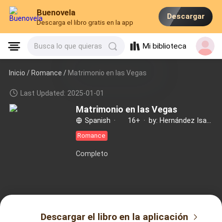
Buenovela
Descargar
Descarga el libro gratis en la app
Mi biblioteca
Busca lo que quieras
Inicio /
Romance
/
Matrimonio en las Vegas
Last Updated: 2025-01-01
Matrimonio en las Vegas
Spanish
·
16+
·
by: Hernández Isabella
Romance
Completo
Descargar el libro en la aplicación