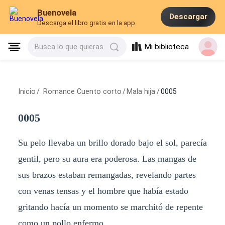
Buenovela
Descargar
Descarga el libro gratis en la app
Mi biblioteca
Busca lo que quieras
Inicio
/
Romance Cuento corto
/
Mala hija
/
0005
0005
Su pelo llevaba un brillo dorado bajo el sol, parecía
gentil, pero su aura era poderosa. Las mangas de
sus brazos estaban remangadas, revelando partes
con venas tensas y el hombre que había estado
gritando hacía un momento se marchitó de repente
como un pollo enfermo.