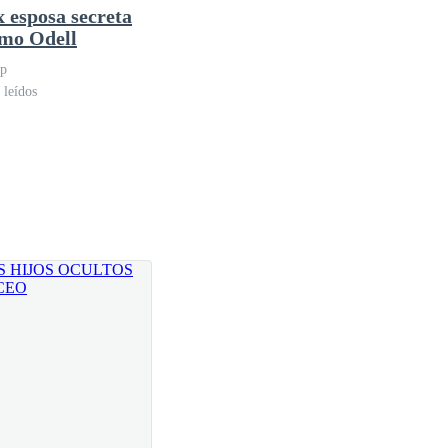
x esposa secreta
mo Odell
p
 leídos
gridad solo porque usted crea que debo disculparme
ed ocupando puestos de poder.
s aprender a cómo comportarte como una verdadera
secuencias y luego los arrepentimientos.
pedida, solo quise decirle que me disculpara, que
esa noche.