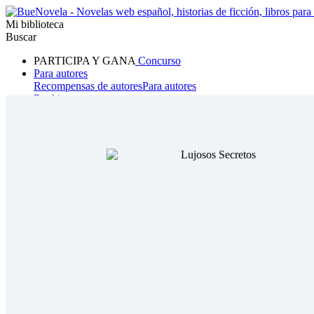
Mi biblioteca
Buscar
PARTICIPA Y GANA
Concurso
Para autores
Recompensas de autores
Para autores
Ranking
Navegar
Novelas
Cuentos Cortos
Todos
Romance
Hombre lobo
Mafia
Sistema
Fantasía
Urbano
LG