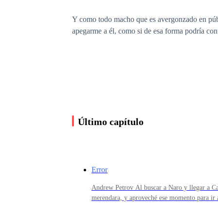
Y como todo macho que es avergonzado en públi
apegarme a él, como si de esa forma podría co
Levantando mi pierna derecha con fuerza, me de
de él.
No pasó desapercibida para mí la forma en la q
Último capítulo
Pero de todas formas me di la media vuelta y se
Error
Andrew Petrov Al buscar a Naro y llegar a Ca
—Tendrás una llamada a la ofician de Larry ant
merendara, y aproveché ese momento para ir a
para ella. Cuando vio las tres cajas de diferen