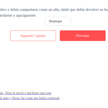
co y debía comportarse como un alfa, sintió que debía devolver su hon
ntrolarme o apaciguarme.
Desplegar
shice de él golpeándole las pelotas con un movimiento rápido y lo vi d
Descargar
Siguiente Capítulo
ue me miró dejándome saber que buscaría represalias de alguna forma y s
guí con mi camino hacia la barra que era a dónde iría en primera instanc
sa, Nora la envió a ducharse para que
es de que se acabe la noche.
l auto y llevar las cosas que había comprado
tes tamaños su ceño se frunció, pero no le