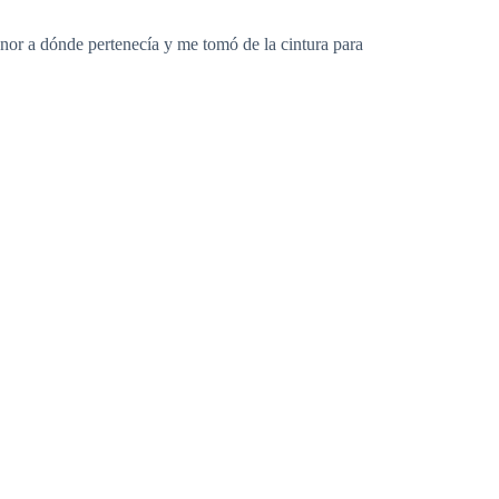
or a dónde pertenecía y me tomó de la cintura para
oblarse en su lugar mientras sus amigos se burlaban
abía lo que se venía, una queja con el gerente.
ia.