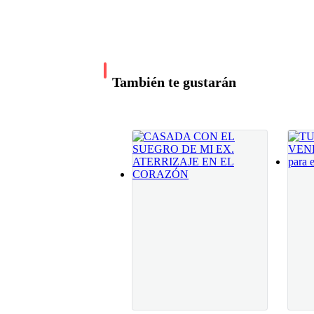
que necesitas que te ayude? —cuestionó con e
trabajo; discutir con él.
club más famoso está perdiendo prestigio y t
propias técnicas para mejorar el de ellos. Ne
y me digas cómo puedo mejorarlo. —Podría hac
—¿Entonces pretende que me quede callada y sop
de esa forma. Y aquí íbamos, las excusas que s
También te gustarán
de casa, pero no esta vez, no iba a permitir qu
evitar enfrentarse a todo lo que había allí afu
Una de sus cejas se enarcó ante el tono de mi v
Larry era un señor de unos cincuenta años, que
Y ese sonrojo se extendió hasta la calva de su c
—Le dije al cliente que venga mañana, que la ca