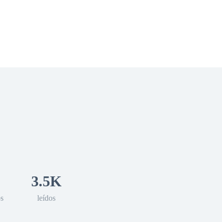
 Romance
Sci-Fi
Guerra
Otros
3.5K
os
leídos