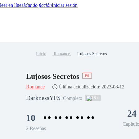
Mundo ficción
Iniciar sesión
Inicio
Romance
Lujosos Secretos
BTQ+
YA/TEEN
Paranormal
Misterio/Thriller
Oriental
Juegos
Historia
MM
Lujosos Secretos
ES
Romance
Última actualización: 2023-08-12
DarknessYFS
18
Completo
24
10
Capítul
2 Reseñas