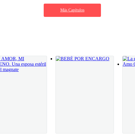
l ceño fruncido y solo me quedó asentir. —Mi
Más Capítulos
odo eso. Los demás alrededor están usando mis
cesito que vayas conmigo, lo observes de cerca
er eso solo viendo fotos, te puedo dar ideas
orte que me esté manoseando el trasero como si fuera una prostituta a
e esforzaba por poner delante para evitar salir
e pusiera sus excusas baratas otras vez para
era. Ella llegaba a las dos de la mañana a su ho
oz y sus mejillas comenzaron a ponerse rojas.
 la vida lo había tratado muy mal o sus hábitos de salud eran paupérri
abeza.
sa invita sus tragos y ¡tú! Le ofrecerás una disculpa muy cálida y since