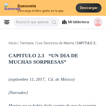
Buenovela
Descargar
Descarga el libro gratis en la app
Mi biblioteca
Busca lo que quieras
Inicio
/
Fantasía
/
Los Secretos de Marina
/
CAPITULO 2.3 “UN DIA DE MUCHAS SORPRESAS”
CAPITULO 2.3 “UN DIA DE
MUCHAS SORPRESAS”
(septiembre 11, 2017, Cd. de México)
(Narrador)
Marina no se había dado cuenta de que la seguían