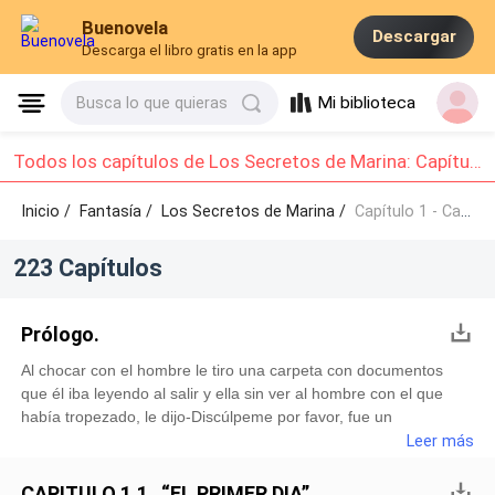
Buenovela
Descargar
Descarga el libro gratis en la app
Mi biblioteca
Busca lo que quieras
Todos los capítulos de Los Secretos de Marina: Capítulo 1 - Capítulo 10
Inicio /
Fantasía
/
Los Secretos de Marina /
Capítulo 1 - Capítulo 10
223 Capítulos
Prólogo.
Al chocar con el hombre le tiro una carpeta con documentos
que él iba leyendo al salir y ella sin ver al hombre con el que
había tropezado, le dijo-Discúlpeme por favor, fue un
accidente.- y se agacho rápidamente a recoger los papeles que
Leer más
le había tirado al hombre.Don José el portero corrió a ayudarla,
mientras le decía-Qué te pasa pequeña, hoy no andas en tus
CAPITULO 1.1 “EL PRIMER DIA”