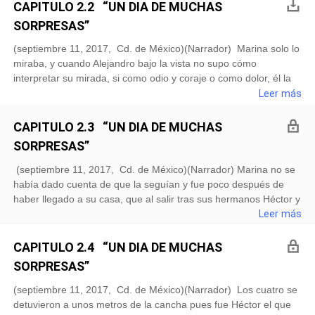
clases de ballet, ella conocía bien al portero del edificio, mismo
CAPITULO 2.2 “UN DIA DE MUCHAS
que era de oficinas. También conocía a varias de las personas
SORPRESAS”
que trabajaban en ahí. Al chocar con el hombre le tiro una
carpeta con documentos que él iba leyendo al salir y ella sin ver
(septiembre 11, 2017, Cd. de México)(Narrador) Marina solo lo
al hombre con el que había tropezado, le dijo-Discúlpeme por
miraba, y cuando Alejandro bajo la vista no supo cómo
favor, fue un accidente.- y se agacho rápidamente a recoger los
interpretar su mirada, si como odio y coraje o como dolor, él la
papeles que le había tirado al hombre. Don José el portero corr
deposito con mucho cuidado en la camilla de la enfermería,
Leer más
esperando al medico del gimnasio llego para atenderla.-Oh
Dios, perdona Marina; todos ustedes curiosos salgan y esperen
CAPITULO 2.3 “UN DIA DE MUCHAS
afuera- dijo el médico sacando a todos y cerrando por fin la
SORPRESAS”
puerta, tras lo cual Marina pudo derramar las lágrimas que
contenía .-Vamos a ver Marina, creo que tienes al menos cuatro
(septiembre 11, 2017, Cd. de México)(Narrador) Marina no se
o cinco costillas rotas, por lo que tendré que hacerte una placa
había dado cuenta de que la seguían y fue poco después de
con el aparatito que tenemos aquí, solo para ver qué tan grave
haber llegado a su casa, que al salir tras sus hermanos Héctor y
es. – le dijo el médico a Marina mientras la llevaba a un
Daniel, para dirigirse a un parque cercano a jugar un partido de
Leer más
pequeño tomógrafo portátil que había en otra habitac
baloncesto con unos amigos que vio el coche estacionado en la
esquina, casi frente a su casa; por lo que se paró en seco y sus
CAPITULO 2.4 “UN DIA DE MUCHAS
hermanos lo notaron.-Que sucede?- pregunto Daniel- Nada
SORPRESAS”
pero recuerdan lo que les comente cuanto llegue- Sí, ¿lo del
tarado?- contestaron al unísono-Bueno, pues esos dos
(septiembre 11, 2017, Cd. de México)(Narrador) Los cuatro se
hombres me siguieron y están dentro del carro negro que está
detuvieron a unos metros de la cancha pues fue Héctor el que