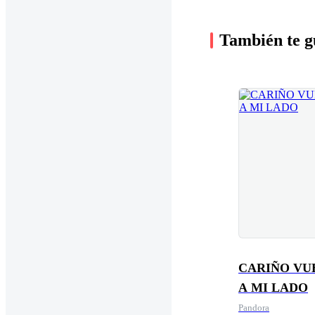
También te g
CARIÑO VU
A MI LADO
Pandora