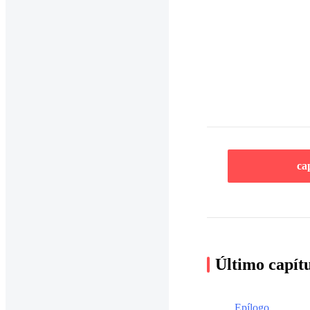
ca
Último capít
Epílogo