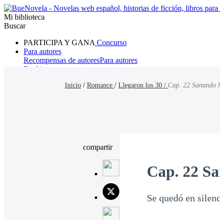
Mi biblioteca
Buscar
PARTICIPA Y GANA
Concurso
Para autores
Recompensas de autores
Para autores
Ranking
Navegar
Inicio
/
Romance
/
Llegaron los 30 /
Cap. 22 Sanando h
Novelas
Cuentos Cortos
Todos
Romance
Hombre lobo
Mafia
Sistema
Fantasía
Urbano
LG
compartir
Cap. 22 Sa
Se quedó en silenc