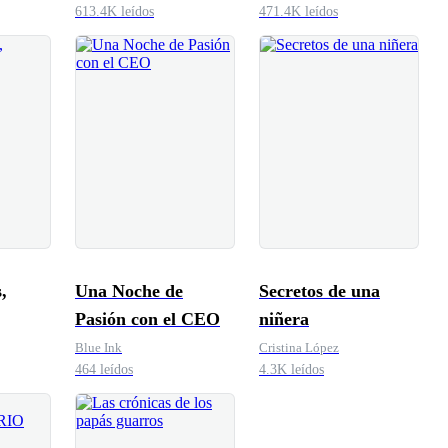
613.4K leídos
471.4K leídos
,
Una Noche de
Secretos de una
Pasión con el CEO
niñera
Blue Ink
Cristina López
464 leídos
4.3K leídos