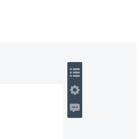
 Romance
Sci-Fi
Guerra
Otros