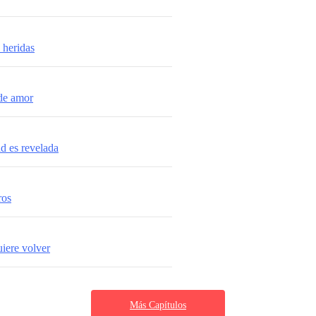
 heridas
de amor
d es revelada
ros
iere volver
Más Capítulos