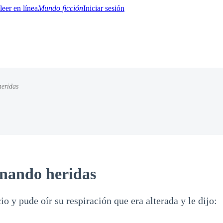
Mundo ficción
Iniciar sesión
eridas
BTQ+
YA/TEEN
Paranormal
Misterio/Thriller
Oriental
Juegos
Historia
MM
nando heridas
io y pude oír su respiración que era alterada y le dijo: