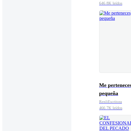
646.8K leídos
Me perteneces
pequeña
RenliEscritora
466.7K leídos