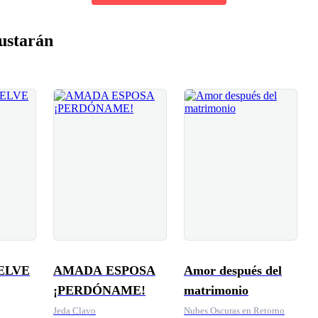
ustarán
ELVE
AMADA ESPOSA
Amor después del
¡PERDÓNAME!
matrimonio
Jeda Clavo
Nubes Oscuras en Retorno