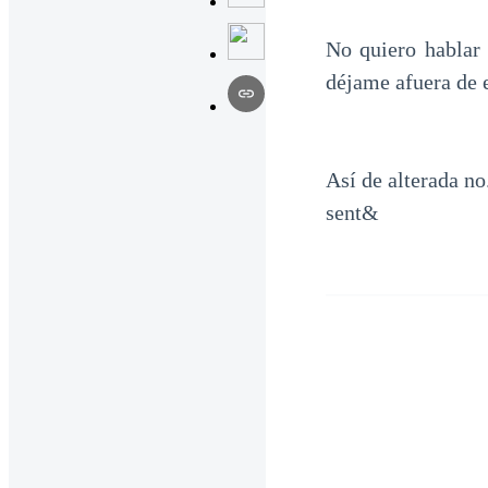
No quiero hablar 
déjame afuera de e
Así de alterada n
sent&