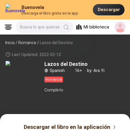
Buenovela
Descargar
Descarga el libro gratis en la app
Mi biblioteca
Busca lo que quieras
Inicio /
Romance
/
Lazos del Destino
Last Updated: 2022-02-12
Lazos del Destino
Spanish
·
16+
·
by: Ara Yi
Romance
Completo
Descargar el libro en la aplicación