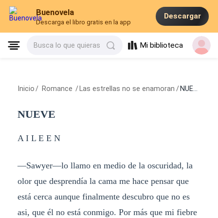
Buenovela
Descargar
Descarga el libro gratis en la app
Mi biblioteca
Busca lo que quieras
Inicio
/
Romance
/
Las estrellas no se enamoran
/
NUEVE
NUEVE
A I L E E N
—Sawyer—lo llamo en medio de la oscuridad, la
olor que desprendía la cama me hace pensar que
está cerca aunque finalmente descubro que no es
asi, que él no está conmigo. Por más que mi fiebre