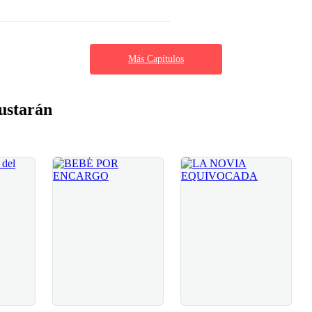
Más Capítulos
ustarán