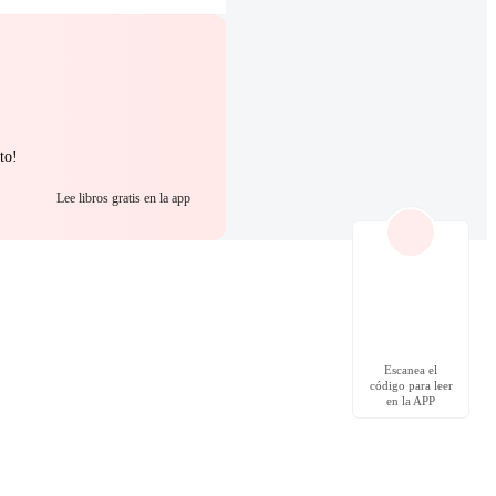
to!
Lee libros gratis en la app
Escanea el
código para leer
en la APP