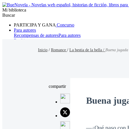
Mi biblioteca
Buscar
PARTICIPA Y GANA
Concurso
Para autores
Recompensas de autores
Para autores
Ranking
Navegar
Inicio
/
Romance
/
La bestia de la bella /
Buena jugada
Novelas
Cuentos Cortos
Todos
Romance
Hombre lobo
Mafia
Sistema
Fantasía
Urbano
LG
compartir
Buena jug
—¿Qué paso con 