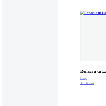
Renaci a tu L
Fany
379 leídos