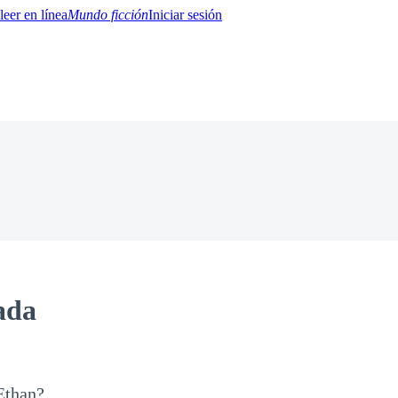
Mundo ficción
Iniciar sesión
BTQ+
YA/TEEN
Paranormal
Misterio/Thriller
Oriental
Juegos
Historia
MM
ada
Ethan?