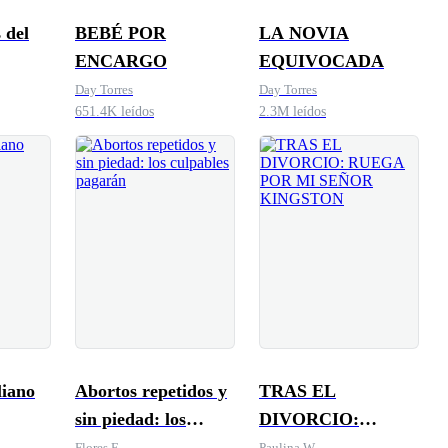
 del
BEBÉ POR
LA NOVIA
ENCARGO
EQUIVOCADA
Day Torres
Day Torres
651.4K leídos
2.3M leídos
liano
Abortos repetidos y
TRAS EL
sin piedad: los
DIVORCIO:
culpables pagarán
RUEGA POR MI
Flores F.
Paulina W