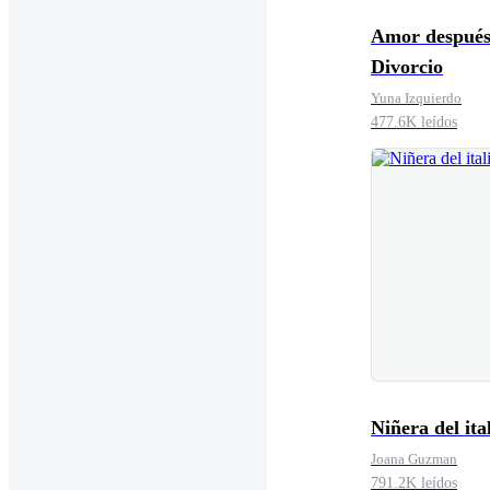
Amor después
Divorcio
Yuna Izquierdo
477.6K leídos
Niñera del ita
Joana Guzman
791.2K leídos