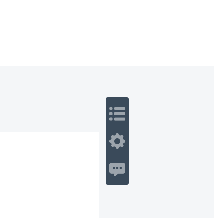
 Romance
Sci-Fi
Guerra
Otros