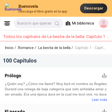
Buenovela
Descargar
Descarga el libro gratis en la app
Mi biblioteca
Busca lo que quieras
Todos los capítulos de La bestia de la bella: Capítulo 1 - Capítulo 10
Inicio /
Romance
/
La bestia de la bella /
Capítulo 1 - Capítulo 10
100 Capítulos
Prólogo
¿Quién soy? ¿Cómo me llamó? Muy facil mi nombre es Ángeles
Durand una omega de baja categoría que solo anhelaba amar y
ser amada. Era una época dura en la cual me tocó vivir, no dura
por que fuera en época feudal donde las mujeres no tenían
Leer más
relevancia, no, mi vida es un infierno en la actualidad, digamos
que, viéndolo desde otra perspectiva, mi vida es como un
El pasado