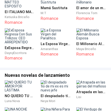
tío que si está jodidamente bueno.
Mamá Sustituta
El amor de un millonario
El ITALIANO MATTEO ESPOSITO
M.T
Florencia Tom
Si esta chica tiene suerte el resto de mis amigas
Katiuska Briceño
Romance
Romance
Romance
están bailando por lo que veo que no está será una
noche larga siempre suelo quedarme sola y es odio
ser la niñera de todas, pero es lo que las amigas
hacen no están en las buenas y malas, pero
La Esposa Virgen del Paralítico.
El Millonario Alemán Busca Esposa
ExEsposa Regresa Con Sus Trillizos: CEO ARREPENTIDO
lamentablemente este día no haré de niñera ya que
Amaranthax
Maya Briceño
DaysyEscritora
Romance
Romance
mañana me voy tengo un vuelo para Inglaterra una
Romance
nueva vida o como mi madre lo llama un comienzo.
Me despido mis amigas ellas siguen su noche de
Nuevas novelas de lanzamiento
celebración pues la mía con continua pero no
Atrapada en las garras del mafioso
Me subo a mi hermoso bebé un BMW X5 es de color
NO QUIERO TU AMOR POR LÁSTIMA
El despiadado tío de mi ex es mi nuevo jefe
Lisi
blanco elegante y delicado dicen que un automóvil
Luna Nova
Neya Mori
está la personalidad de la persona pues esta sería yo