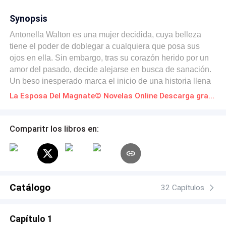
Synopsis
Antonella Walton es una mujer decidida, cuya belleza
tiene el poder de doblegar a cualquiera que posa sus
ojos en ella. Sin embargo, tras su corazón herido por un
amor del pasado, decide alejarse en busca de sanación.
Un beso inesperado marca el inicio de una historia llena
de pasión, mentiras y venganza. Pero como en toda
La Esposa Del Magnate© Novelas Online Descarga gratuita de PDF
historia, el pasado siempre regresa, obligando a
Antonella a enfrentar su propia fortaleza. A pesar de sus
esfuerzos por negarlo, el nuevo amor que encuentra solo
Comparitr los libros en:
parece llevarla más cerca de su propia destrucción. La
llegada de nuevos amores, incluyendo un apasionado
hombre ruso, desencadena un juego morboso lleno de
éxtasis y placer. Pero ¿será este nuevo amor la solución
o solo una trampa más en el camino de Antonella hacia la
Catálogo
32 Capítulos
redención?
Capítulo 1