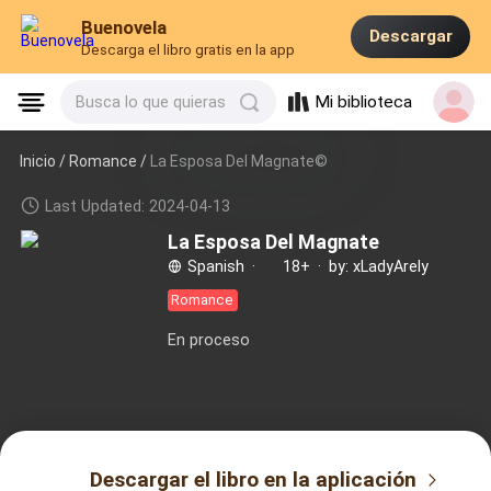
Buenovela
Descargar
Descarga el libro gratis en la app
Mi biblioteca
Busca lo que quieras
Inicio /
Romance
/
La Esposa Del Magnate©
Last Updated: 2024-04-13
La Esposa Del Magnate
Spanish
·
18+
·
by: xLadyArely
Romance
En proceso
Descargar el libro en la aplicación