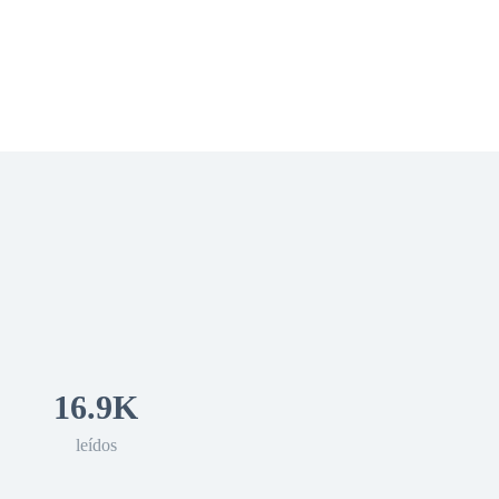
 Romance
Sci-Fi
Guerra
Otros
16.9K
leídos