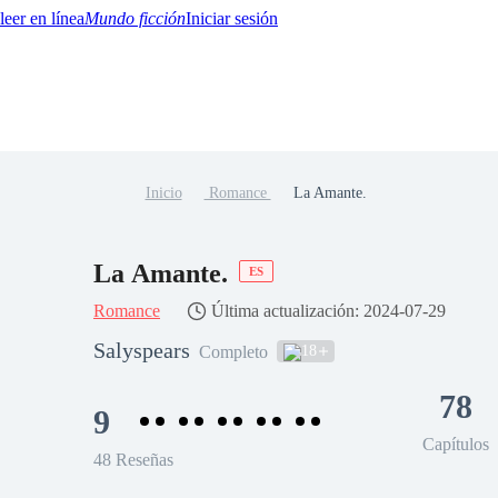
Mundo ficción
Iniciar sesión
Inicio
Romance
La Amante.
BTQ+
YA/TEEN
Paranormal
Misterio/Thriller
Oriental
Juegos
Historia
MM
La Amante.
ES
Romance
Última actualización: 2024-07-29
Salyspears
18
Completo
78
9
Capítulos
48 Reseñas