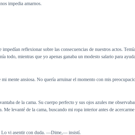
e nos impedia amarnos.
e impedían reflexionar sobre las consecuencias de nuestros actos. Temía
 tenía todo, mientras que yo apenas ganaba un modesto salario para ayud
de mi mente ansiosa. No quería arruinar el momento con mis preocupaci
ntaba de la cama. Su cuerpo perfecto y sus ojos azules me observaban
 Me levanté de la cama, buscando mi ropa interior antes de acercarme 
Lo vi asentir con duda. —Dime,— insistí.