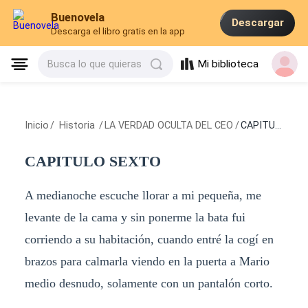
Buenovela
Descargar
Descarga el libro gratis en la app
Mi biblioteca
Busca lo que quieras
Inicio
/
Historia
/
LA VERDAD OCULTA DEL CEO
/
CAPITULO SEXTO
CAPITULO SEXTO
A medianoche escuche llorar a mi pequeña, me
levante de la cama y sin ponerme la bata fui
corriendo a su habitación, cuando entré la cogí en
brazos para calmarla viendo en la puerta a Mario
medio desnudo, solamente con un pantalón corto.