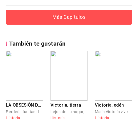
Más Capítulos
También te gustarán
LA OBSESIÓN DEL EMPERADOR
Victoria, tierra
Victoria, edén
Perderla fue tan desgarrador, que en su siguiente vida deseó que ella solo fuera feliz, pero lejos de sus brazos nada parecía funcionar para ninguno de los dos, así que decidió protegerla cuántas veces fuera necesario con tal de hacerla feliz, convirtiendo a esa princesa de un país extranjero en su mayor obsesión, aún a través del tiempo.
Lejos de su hogar, María Victoria hace lo posible por adaptarse a su nueva realidad. Nuevos amigos hacen su estadía en la nueva casa más fácil. Con lo que no contaba, era con que conocería a un príncipe azul que ya tiene dueña y que más allá de su hogar, justo donde su madre quería enviarla, hay más de una persona que lleva su sangre.
María Victoria vive una infancia maravillosa junto a sus padres y su hermano, hasta que un día la realidad toca a su puerta y con ella ocurrirán cambios inevitables, envueltos en secretos que solamente ella podrá aclarar para asegurar la felicidad de su familia y la suya propia.
Historia
Historia
Historia