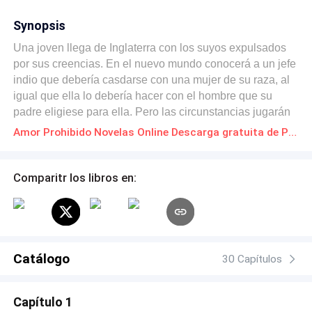
Synopsis
Una joven llega de Inglaterra con los suyos expulsados
por sus creencias. En el nuevo mundo conocerá a un jefe
indio que debería casdarse con una mujer de su raza, al
igual que ella lo debería hacer con el hombre que su
padre eligiese para ella. Pero las circunstancias jugarán
a favor de ambos y un destino ya prefijado hará que se
Amor Prohibido Novelas Online Descarga gratuita de PDF
conozcan...¿podrán ser felices juntos?, ¿sobrevivirán a
sus respectivos destinos?
Comparitr los libros en:
Catálogo
30 Capítulos
Capítulo 1