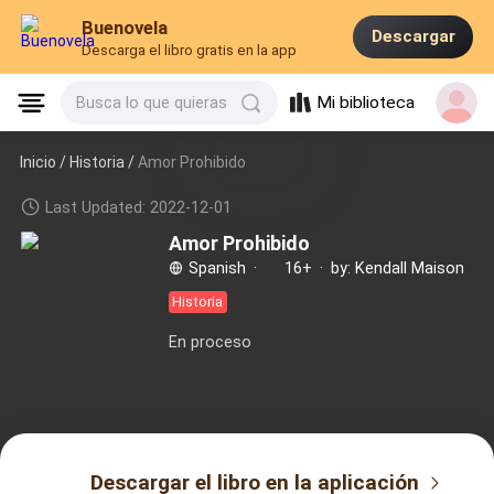
Buenovela
Descargar
Descarga el libro gratis en la app
Mi biblioteca
Busca lo que quieras
Inicio /
Historia
/
Amor Prohibido
Last Updated: 2022-12-01
Amor Prohibido
Spanish
·
16+
·
by: Kendall Maison
Historia
En proceso
Descargar el libro en la aplicación