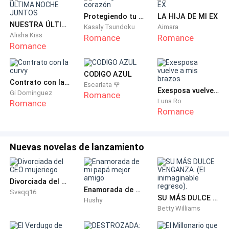
Protegiendo tu corazón
LA HIJA DE MI EX
Lo que si tenía claro y es que esta traición me la iban
NUESTRA ÚLTIMA NOCHE JUNTOS
Kasaly Tsundoku
Aimara
a pagar con quien más odiaba Jacob , Alonso Parisi.
Alisha Kiss
Romance
Romance
Ese hombre lo conocía por la prensa y aquel evento
Romance
que si no fuera por su boda con aquella hermosa
chica, juro que hubiera hecho de todo para
CODIGO AZUL
Contrato con la curvy
conquistarlo y casarme con él. ¿Qué tonta he sido?
Escarlata 🌹
Exesposa vuelve a mis brazos
Gi Dominguez
Romance
Nunca me di cuenta de los planes que tuvieron su
Luna Ro
Romance
hermana y su exesposo.
Romance
¿Desde cuándo la engañaban ni ella sabía?
Nuevas novelas de lanzamiento
Mientras una hermosa Alexa Maldonado, estaba harta
de fingir ante su marido había hecho todo para llamar
Divorciada del CEO mujeriego
su atención, él fue su primer amor. Nunca a creído en
Enamorada de mi papá mejor amigo
Svaqq16
SU MÁS DULCE VENGANZA. (El inimaginable regreso).
Hushy
ella todo siempre es para la vanidosa de mi prima. No
Betty Williams
puedo más…. Se quejó llorando