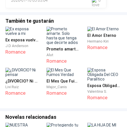
2026-01-10 05:03:04
0
por ese tonto
Melisa, quien estaba hablando con el chofer mientras
este discutía con su tonta hermana, no se dio cuenta
También te gustarán
de que corto los frenos. Cuando ella menos se lo
imagine. No volvería a mirarlos.
El Amor Eterno
Ex esposa vuelve a mi
Hermano Kiri
-Pronto serás viudo, y toda la fortuna pasará a tus
J.D Anderson
Romance
Prometo amarte. Solo hasta que tenga que decirte adiós
manos, mi amor.
Romance
Alut
Romance
-¡Melisa! Eres terrible- le dijo abrazándola y besándola
apasionadamente.
¿DIVORCIO? Ni pensar
El Mes Que Fuimos Verdad
Esposa Obligada Del CEO Paralítico
En el auto, se encontraba una Valeria llorando
Livi Ruiz
Major_Canis
Valentina S.
Romance
Romance
desconsolada por haber sido tan tonta y amar a quien
Romance
no lo merecía, todo fue un engaño y la traición de
quien creyó que era su hermana, cuando solo era una
serpiente dispuesta a darle una puñalada por la
Novelas relacionadas
espalda.