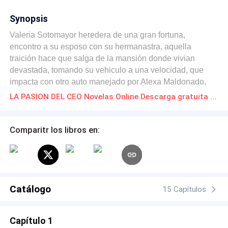
Synopsis
Valeria Sotomayor heredera de una gran fortuna,
encontro a su esposo con su hermanastra, aquella
traición hace que salga de la mansión donde vivian
devastada, tomando su vehiculo a una velocidad, que
impacta con otro auto manejado por Alexa Maldonado,
esposa del Gran ceo ITALIANO ALONZO PARISI, esta
LA PASION DEL CEO Novelas Online Descarga gratuita de PDF
fue escogida por la familia Parisi como esposa, pero
Alonzo detestaba a su mujer. Pero que pasara cuando
Valeria despierte en el cuerpo de Alexa reencarnando,
Comparitr los libros en:
otra vez con una segunda oportunidad de amar
nuevamente y hacerle pagar la traición de aquellos que
causaron su muerte. Ahora como Alexa esposa del ceo
Parisi, le demostrara a todos sus enemigos la mujer
fuerte que es, y sobre todo a su arrogante marido que
Catálogo
15 Capítulos
terminara cayendo en sus brazos por el gran cambio que
da su nueva esposa.
Capítulo 1