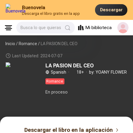
Buenovela
Descargar
Descarga el libro gratis en la app
Mi biblioteca
Busca lo que quieras
Inicio /
Romance
/
LA PASION DEL CEO
Last Updated: 2024-07-07
LA PASION DEL CEO
Spanish
·
18+
·
by: YOANY FLOWER
Romance
En proceso
Descargar el libro en la aplicación