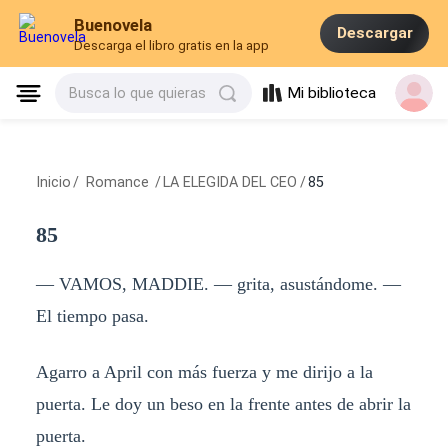
Buenovela
Descargar
Descarga el libro gratis en la app
Mi biblioteca
Busca lo que quieras
Inicio
/
Romance
/
LA ELEGIDA DEL CEO
/
85
85
— VAMOS, MADDIE. — grita, asustándome. —
El tiempo pasa.
Agarro a April con más fuerza y me dirijo a la
puerta. Le doy un beso en la frente antes de abrir la
puerta.