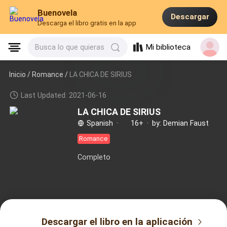
Buenovela
Descargar
Descarga el libro gratis en la app
Mi biblioteca
Busca lo que quieras
Inicio /
Romance
/
LA CHICA DE SIRIUS
Last Updated: 2021-06-16
LA CHICA DE SIRIUS
Spanish
·
16+
·
by: Demian Faust
Romance
Completo
Descargar el libro en la aplicación