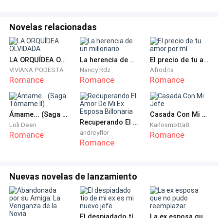
amigo no tardó en llegar con unas cuantas amigas,
aquellas mujeres bien presentadas, se sentaron en
Novelas relacionadas
nuestras piernas mientras nos besaban.
El licor fue subiendo, bailes por doquier, sin embargo,
LA ORQUÍDEA OLVIDADA
La herencia de un millonario
El precio de tu amor por mí
el fin de la celebración era tal poder disfrutar aún de
VIVIANA PODESTA
Nancy Rdz
Afrodita
Romance
Romance
Romance
mi soltería e imaginar cómo va a cambiar mi vida de
forma positiva al lado de la mujer que me vuelve loco.
Ámame... (Saga Tómame II)
Casada Con Mi Jefe
Santiago es mi gran amigo, no puedo decir que es el
Recuperando El Amor De Mi Ex Esposa Billonaria
Loli Deen
Karlosmotta8
único, pero si es el más sincero, el más honesto. Él es
andreyflor
Romance
Romance
Romance
el que siempre ha estado conmigo, ante cualquier
dificultad y eso me hace sentir gran empatía con él y
su familia. Nos fuimos hasta nuestra suite privada,
Nuevas novelas de lanzamiento
donde hicimos nuestras pequeñas reuniones. Al llegar
aquellas chicas se quitaron sus enormes abrigos,
comenzaron a bailar de forma sensual, a la chica rubia
El despiadado tío de mi ex es mi nuevo jefe
La ex esposa que no pudo reemplazar