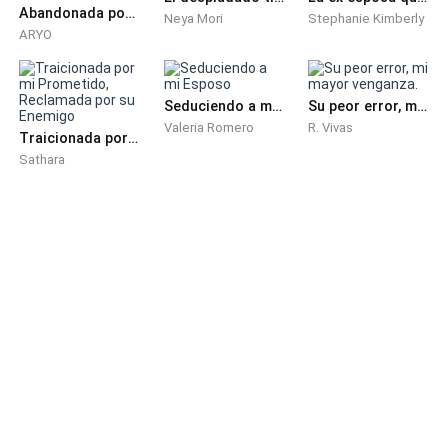
me bailaba a mi, su forma tan sensual de mover sus
Abandonada por su Amiga: La Venganza de la Novia
Neya Mori
Stephanie Kimberly
caderas, la forma en que su cabello se movía al
ARYO
compás de la canción, colocó sus manos en mi
barbilla mientras su respiración estaba acelerada. Me
dio un beso, mientras tanto, sus prendas caían una
Seduciendo a mi Esposo
Su peor error, mi mayor venganza.
Valeria Romero
R. Vivas
por una y mis ojos la examinaban con tanta lujuria que
Traicionada por mi Prometido, Reclamada por su Enemigo
brotaba por mis poros.
Sathara