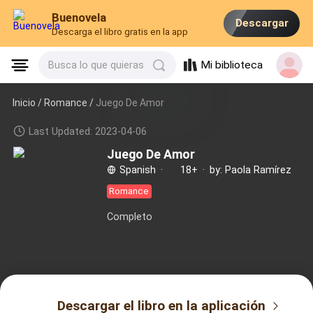
Buenovela
Descargar
Descarga el libro gratis en la app
Mi biblioteca
Busca lo que quieras
Inicio /
Romance
/
Juego De Amor
Last Updated: 2023-04-06
Juego De Amor
Spanish
·
18+
·
by: Paola Ramírez
Romance
Completo
Descargar el libro en la aplicación