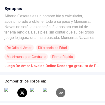
Synopsis
Alberto Caseres es un hombre frío y calculador,
acostumbrado a obtener todo a su pasó y Monserrat
Navas no será la excepción, él apostará con tal de
tenerla rendida a sus pies, sin contar que su peligroso
juego le jugará una mala pasada. Monserrat Navas es
una mujer inteligente espontánea, dispuesta a todo por
De Odio al Amor
Diferencia de Edad
su familia, ella tendrá que seguir el juego al cual le ha
invitado Alberto Caseres. ¿Apostarías por conocer el
Matrimonio por Contrato
Ritmo Rápido
amor?, ¿Perdonarías el amor de tu vida, al saber que fue
por una apuesta de juego?
POV en primera persona
Mujeriego
Rebelde
CEO
Juego De Amor Novelas Online Descarga gratuita de PDF
Romance oscuro
Comparitr los libros en: